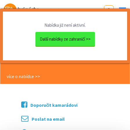
Od první brigády
k práci snů
Nabídka již není aktivní.
Domů
Zahraničí
Rakousko
Pokojská do hotelu v Rakousku
Další nabídky ze zahraničí >>
<< Zpět
Pokojská do hotelu v Rakousku
více o nabídce >>
Doporučit kamarádovi
Poslat na email