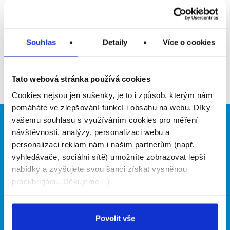
Upozornit na inzerát
Přidat do oblíbených
Souhlas
Detaily
Více o cookies
Zpět
Tato webová stránka používá cookies
Cookies nejsou jen sušenky, je to i způsob, kterým nám
pomáháte ve zlepšování funkcí i obsahu na webu. Díky
vašemu souhlasu s využíváním cookies pro měření
Brigádníci
Firmy
návštěvnosti, analýzy, personalizaci webu a
personalizaci reklam nám i našim partnerům (např.
Články
Vložit inzerát
vyhledávače, sociální sítě) umožníte zobrazovat lepší
Hledané brigády
Ceník
nabídky a zvyšujete svou šanci získat vysněnou
Propagace
práci/brigádu. Děkujeme :-)
O portálu
Naše další projekty
Povolit vše
Kontakt
Mobilní aplikace