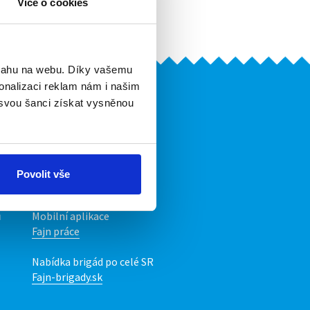
Více o cookies
Upozornit na inzerát
bsahu na webu. Díky vašemu
onalizaci reklam nám i našim
Naše další projekty
 svou šanci získat vysněnou
Mobilní aplikace
Fajn brigády
Nabídka práce z celé ČR
Povolit vše
INwork.cz
ů
Mobilní aplikace
Fajn práce
Nabídka brigád po celé SR
Fajn-brigady.sk