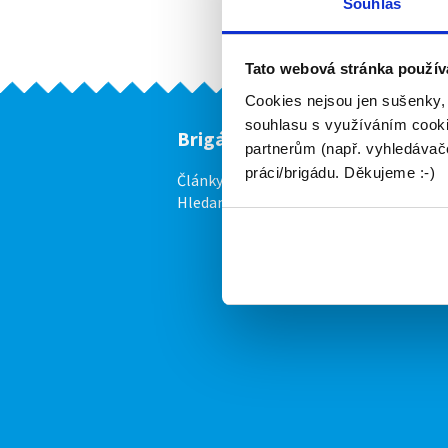
Souhlas
Tato webová stránka použív
Cookies nejsou jen sušenky,
souhlasu s využíváním cooki
Brigádníci
F
partnerům (např. vyhledávače
práci/brigádu. Děkujeme :-)
Články
Vl
Hledané brigády
Ce
P