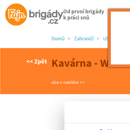
Od první brigády
k práci snů
Domů
Zahraničí
USA
Kavár
Kavárna - Waves
<< Zpět
více o nabídce >>