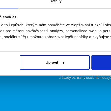
Detaily
á cookies
 je to i způsob, kterým nám pomáháte ve zlepšování funkcí i o
es pro měření návštěvnosti, analýzy, personalizaci webu a pers
irmy
O portálu
, sociální sítě) umožníte zobrazovat lepší nabídky a zvyšujete
ožit inzerát
Kontakt
ník
O nás
ropagace
Podmínky
Upravit předvolby cookies
Upravit
Statistiky pro média
Nabídky na web
Zásady ochrany osobních údaj