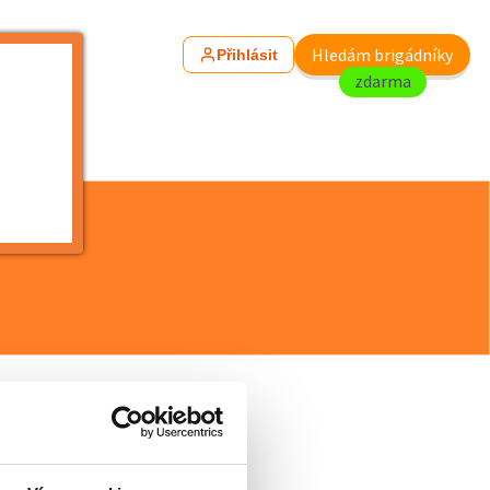
Hledám brigádníky
Přihlásit
zdarma
Doporučit kamarádovi
Přidat do oblíbených
Vytisknout