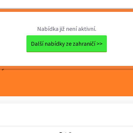
Brigády
Práce
Brigádníci
Firmy
Nabídka již není aktivní.
na - Waves, Severná Ka...
Další nabídky ze zahraničí >>
, Severná Karolína