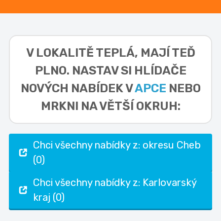
V LOKALITĚ
TEPLÁ,
MAJÍ TEĎ
PLNO. NASTAV SI HLÍDAČE
NOVÝCH NABÍDEK V
APCE
NEBO
MRKNI NA VĚTŠÍ OKRUH:
Chci všechny nabídky z: okresu Cheb
(0)
Chci všechny nabídky z: Karlovarský
kraj (0)