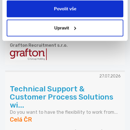
SEŘIZOVAČ, PLASTAŘINA |
Povolit vše
PÍSEK | NÁBOROVÝ PŘÍSPĚVEK
Hledáme nové kolegy na pozice SEŘIZOVAČ
VSTŘIKOL...
Upravit
Celá ČR
Grafton Recruitment s.r.o.
27.07.2026
Technical Support &
Customer Process Solutions
wi...
Do you want to have the flexibility to work from...
Celá ČR