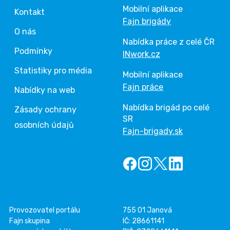
Mobilní aplikace
Kontakt
Fajn brigády
O nás
Nabídka práce z celé ČR
Podmínky
INwork.cz
Statistiky pro média
Mobilní aplikace
Fajn práce
Nabídky na web
Nabídka brigád po celé
Zásady ochrany
SR
osobních údajů
Fajn-brigady.sk
Provozovatel portálu
755 01 Janová
Fajn skupina
IČ: 28661141