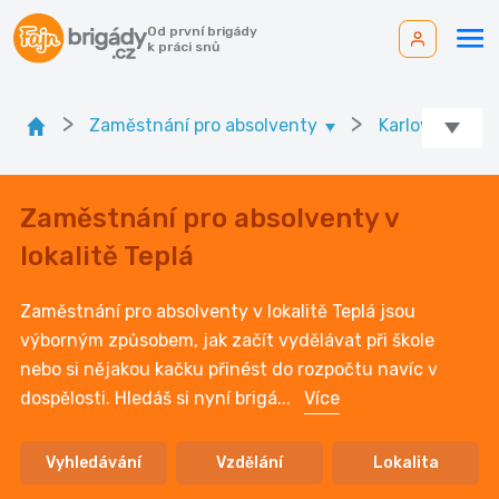
Od první brigády
k práci snů
>
>
Zaměstnání pro absolventy
Karlovarský kr.
Zaměstnání pro absolventy v
lokalitě Teplá
Zaměstnání pro absolventy v lokalitě Teplá jsou
výborným způsobem, jak začít vydělávat při škole
nebo si nějakou kačku přinést do rozpočtu navíc v
dospělosti. Hledáš si nyní brigá
...
Více
Vyhledávání
Vzdělání
Lokalita