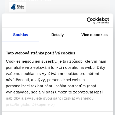
27.07.2026
Souhlas
Detaily
Více o cookies
ZKUŠENÝ TECHNICKÝ
NÁKUPČÍ | AŽ 70 000 KČ |
PÍSEK
Tato webová stránka používá cookies
Máte za sebou praxi v technickém nákupu a
Cookies nejsou jen sušenky, je to i způsob, kterým nám
domluv...
pomáháte ve zlepšování funkcí i obsahu na webu. Díky
Celá ČR
vašemu souhlasu s využíváním cookies pro měření
návštěvnosti, analýzy, personalizaci webu a
Grafton Recruitment s.r.o.
personalizaci reklam nám i našim partnerům (např.
vyhledávače, sociální sítě) umožníte zobrazovat lepší
nabídky a zvyšujete svou šanci získat vysněnou
práci/brigádu. Děkujeme :-)
27.07.2026