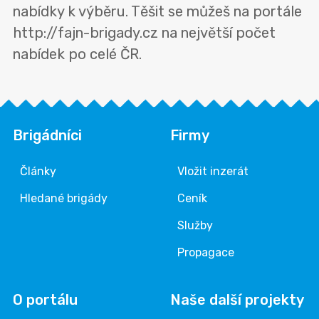
nabídky k výběru. Těšit se můžeš na portále
http://fajn-brigady.cz na největší počet
nabídek po celé ČR.
Brigádníci
Firmy
Články
Vložit inzerát
Hledané brigády
Ceník
Služby
Propagace
O portálu
Naše další projekty