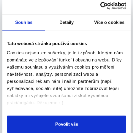
kolejových staveb
Co u nás budete dělat? - Řídit realizace sta...
Celá ČR
Souhlas
Detaily
Více o cookies
Chládek & Tintěra, a.s.
Tato webová stránka používá cookies
Cookies nejsou jen sušenky, je to i způsob, kterým nám
pomáháte ve zlepšování funkcí i obsahu na webu. Díky
27.07.2026
vašemu souhlasu s využíváním cookies pro měření
ZKUŠENÝ TECHNICKÝ
návštěvnosti, analýzy, personalizaci webu a
NÁKUPČÍ | AŽ 70 000 KČ |
personalizaci reklam nám i našim partnerům (např.
vyhledávače, sociální sítě) umožníte zobrazovat lepší
PÍSEK
nabídky a zvyšujete svou šanci získat vysněnou
Máte za sebou praxi v technickém nákupu a
práci/brigádu. Děkujeme :-)
domluv...
Celá ČR
Povolit vše
Grafton Recruitment s.r.o.