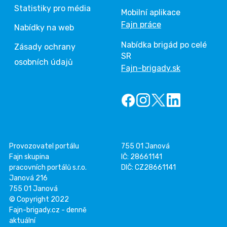
Statistiky pro média
Mobilní aplikace
Fajn práce
Nabídky na web
Nabídka brigád po celé
Zásady ochrany
SR
osobních údajů
Fajn-brigady.sk
Provozovatel portálu
755 01 Janová
Fajn skupina
IČ: 28661141
pracovních portálů s.r.o.
DIČ: CZ28661141
Janová 216
755 01 Janová
© Copyright 2022
Fajn-brigady.cz - denně
aktuální