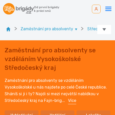
Od první brigády
k práci snů
>
>
Zaměstnání pro absolventy
Středočeský k
Zaměstnání pro absolventy se
vzděláním Vysokoškolské
Středočeský kraj
Zaměstnání pro absolventy se vzděláním
Vysokoškolské u nás najdete po celé České republice.
Sháníš si ji i ty? Najdi si mezi největší nabídkou v
Středočeský kraj na Fajn-brig
...
Více