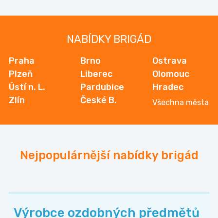
NABÍDKY BRIGÁD
Praha
Brno
Ostrava
Plzeň
Liberec
Olomouc
Ústí n. L.
Pardubice
Hradec
Zlín
České B.
Všechna města
Nejpopulárnější nabídky brigád
Výrobce ozdobných předmětů