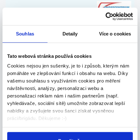
Sportuj s.r.o.
Souhlas
Detaily
Více o cookies
Tato webová stránka používá cookies
Doporučujeme
Cookies nejsou jen sušenky, je to i způsob, kterým nám
pomáháte ve zlepšování funkcí i obsahu na webu. Díky
vašemu souhlasu s využíváním cookies pro měření
návštěvnosti, analýzy, personalizaci webu a
DOPORUČUJEME
personalizaci reklam nám i našim partnerům (např.
Výplaty každý den Vykládka
vyhledávače, sociální sítě) umožníte zobrazovat lepší
kamionů Jihlava,
nabídky a zvyšujete svou šanci získat vysněnou
140Kč/hodina/čistého
práci/brigádu. Děkujeme :-)
Česká republika