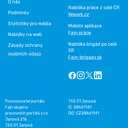
O nás
Nabídka práce z celé ČR
Podmínky
INwork.cz
Statistiky pro média
Mobilní aplikace
Fajn práce
Nabídky na web
Nabídka brigád po celé
Zásady ochrany
SR
osobních údajů
Fajn-brigady.sk
Provozovatel portálu
755 01 Janová
Fajn skupina
IČ: 28661141
pracovních portálů s.r.o.
DIČ: CZ28661141
Janová 216
755 01 Janová