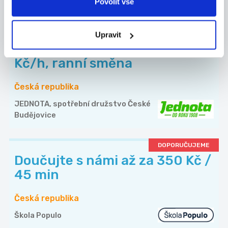
Povolit vše
WELL PACK s.r.o.
DOPORUČUJEME
Upravit
Brigáda v úseku lahůdek - 150
Kč/h, ranní směna
Česká republika
JEDNOTA, spotřební družstvo České
Budějovice
DOPORUČUJEME
Doučujte s námi až za 350 Kč /
45 min
Česká republika
Škola Populo