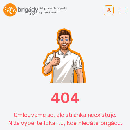
Od první brigády
k práci snů
404
Omlouváme se, ale stránka neexistuje.
Níže vyberte lokalitu, kde hledáte brigádu.