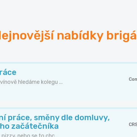
ejnovější nabídky brig
práce
Com
vínově hledáme kolegu ...
lní práce, směny dle domluvy,
ého začátečníka
CRS
pizzy, nebo se to chc...