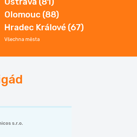
Ostrava
(81)
Olomouc
(88)
Hradec
Králové (67)
Všechna města
igád
icos s.r.o.