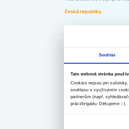
Česká republika
Brigáda | Sklad H
Hledáš jednoduchou brigádu,
Souhlas
Česká republika
Tato webová stránka použív
Cookies nejsou jen sušenky,
souhlasu s využíváním cooki
partnerům (např. vyhledávače
práci/brigádu. Děkujeme :-)