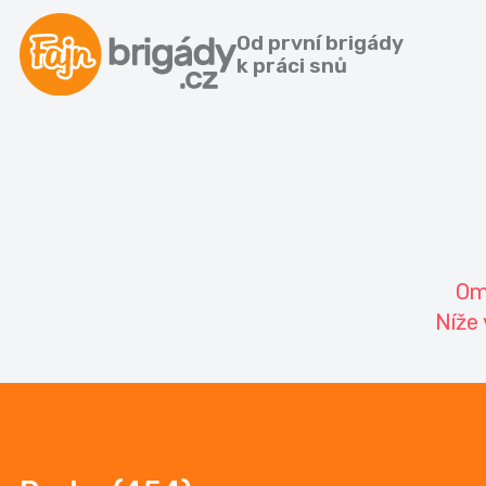
Od první brigády
k práci snů
Om
Níže 