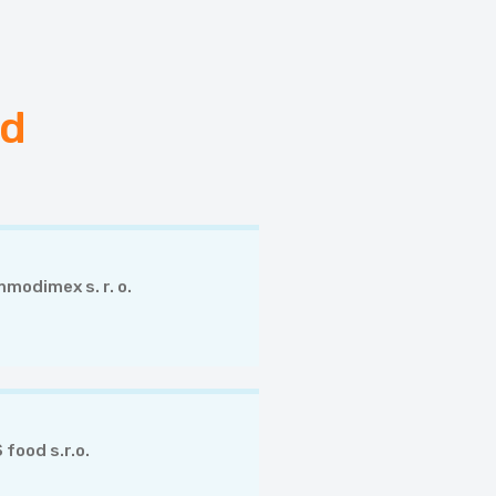
ád
modimex s. r. o.
 food s.r.o.