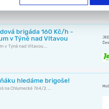
Doporučujeme
dová brigáda 160 Kč/h -
rum v Týně nad Vltavou
JED
Čes
m v Týně nad Vltavou ...
ňáku hledáme brigoše!
McD
š na Chlumecké 764/2. ...