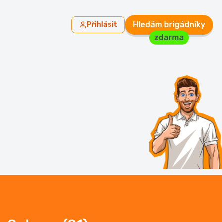
Hledám brigádníky
Přihlásit
zdarma