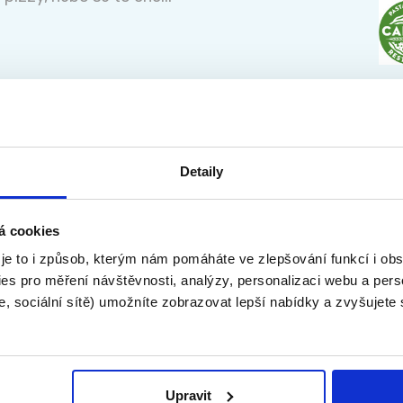
olubice | 198Kč/h
Ma
 kde si rychle vydělá...
Detaily
á cookies
 je to i způsob, kterým nám pomáháte ve zlepšování funkcí i o
es pro měření návštěvnosti, analýzy, personalizaci webu a pers
, sociální sítě) umožníte zobrazovat lepší nabídky a zvyšujete
Upravit