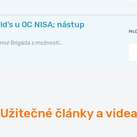
d's u OC NISA; nástup
McD
mu! Brigáda s možností...
Užitečné články a vide