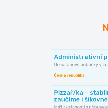
N
Administrativní 
Do naší nové pobočky v Lit
Česká republika
Pizzař/ka – stabi
zaučíme i šikovn
Máš zkušenosti s přípravou 