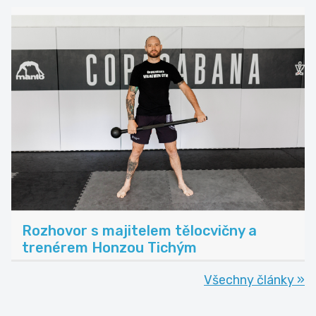
Rozhovor s majitelem tělocvičny a
trenérem Honzou Tichým
Všechny články »