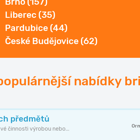
Brno
(157)
Liberec
(35)
Pardubice
(44)
České Budějovice (62)
populárnější nabídky br
ch předmětů
Orm
é činnosti výrobou nebo...