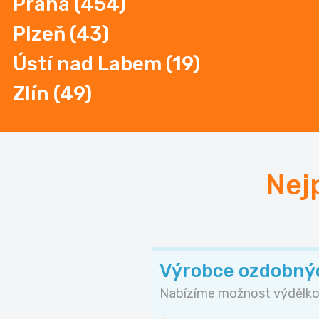
Praha
(454)
Plzeň
(43)
Ústí nad Labem (19)
Zlín
(49)
Nej
Výrobce ozdobný
Nabízíme možnost výdělkov