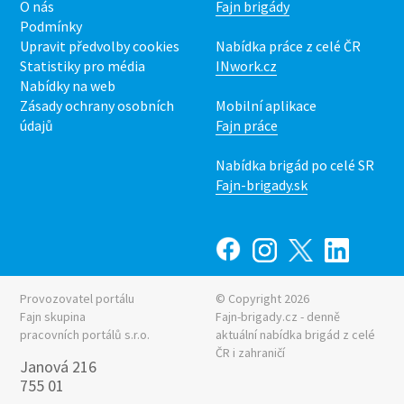
O nás
Fajn brigády
Podmínky
Upravit předvolby cookies
Nabídka práce z celé ČR
Statistiky pro média
INwork.cz
Nabídky na web
Zásady ochrany osobních
Mobilní aplikace
údajů
Fajn práce
Nabídka brigád po celé SR
Fajn-brigady.sk
Provozovatel portálu
© Copyright 2026
Fajn skupina
Fajn-brigady.cz - denně
pracovních portálů s.r.o.
aktuální
nabídka brigád z celé
ČR i zahraničí
Janová 216
755 01