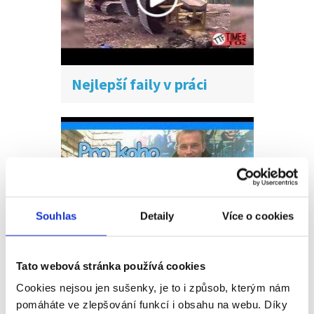
Nejlepší faily v práci
Souhlas
Detaily
Více o cookies
Tato webová stránka používá cookies
Pro koho není práce v
zahraničí vhodná?
Cookies nejsou jen sušenky, je to i způsob, kterým nám
pomáháte ve zlepšování funkcí i obsahu na webu. Díky