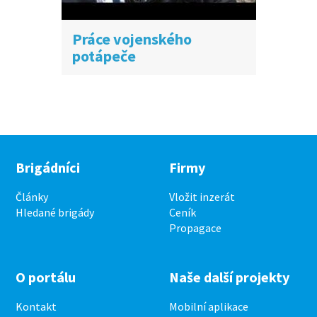
Práce vojenského
potápeče
Brigádníci
Firmy
Články
Vložit inzerát
Hledané brigády
Ceník
Propagace
O portálu
Naše další projekty
Kontakt
Mobilní aplikace