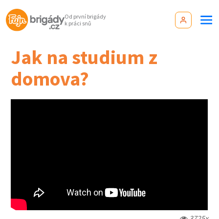
Od první brigády
k práci snů
Jak na studium z
domova?
3725x