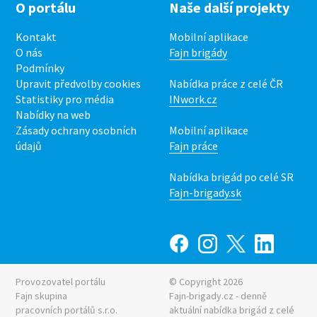
O portálu
Naše další projekty
Kontakt
Mobilní aplikace
O nás
Fajn brigády
Podmínky
Upravit předvolby cookies
Nabídka práce z celé ČR
Statistiky pro média
INwork.cz
Nabídky na web
Zásady ochrany osobních
Mobilní aplikace
údajů
Fajn práce
Nabídka brigád po celé SR
Fajn-brigady.sk
Provozovatel portálu
© Copyright 2026
Fajn skupina
Fajn-brigady.cz - denně
pracovních portálů s.r.o.
aktuální
nabídka brigád z celé