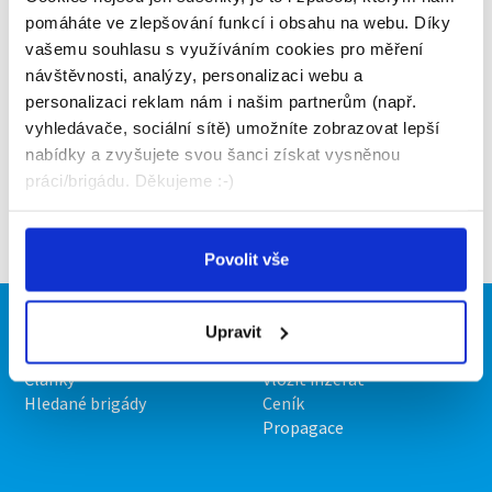
pomáháte ve zlepšování funkcí i obsahu na webu. Díky
Tanvald
vašemu souhlasu s využíváním cookies pro měření
návštěvnosti, analýzy, personalizaci webu a
Ostraha Tanvald
personalizaci reklam nám i našim partnerům (např.
vyhledávače, sociální sítě) umožníte zobrazovat lepší
nabídky a zvyšujete svou šanci získat vysněnou
Třebíč
práci/brigádu. Děkujeme :-)
Ostraha úřadu práce Třebíč
Povolit vše
Brigádníci
Firmy
Upravit
Články
Vložit inzerát
Hledané brigády
Ceník
Propagace