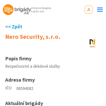
Od první brigády
k práci snů
<< Zpět
Nero Security, s.r.o.
Popis firmy
Bezpečnostní a úklidové služby
Adresa firmy
IČO
08594082
Aktuální brigády