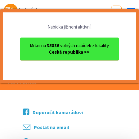
Od první brigády
k práci snů
Nabídka již není aktivní.
Domů
Práce
Zlínský kraj
okres Zlín
Zlín
Úklidový pracovník ZLÍN pou...
Mrkni na
35886
volných nabídek z lokality
Česká republika >>
<< Zpět
Úklidový pracovník ZLÍN pouze OZP
více o nabídce >>
Doporučit kamarádovi
Poslat na email