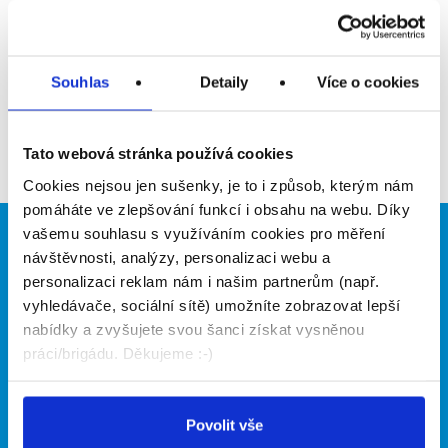
Upozornit na inzerát
Přidat do oblíbených
Souhlas
Detaily
Více o cookies
Zpět
Tato webová stránka používá cookies
Cookies nejsou jen sušenky, je to i způsob, kterým nám
pomáháte ve zlepšování funkcí i obsahu na webu. Díky
vašemu souhlasu s využíváním cookies pro měření
Brigádníci
Firmy
návštěvnosti, analýzy, personalizaci webu a
personalizaci reklam nám i našim partnerům (např.
Články
Vložit inzerát
vyhledávače, sociální sítě) umožníte zobrazovat lepší
Hledané brigády
Ceník
nabídky a zvyšujete svou šanci získat vysněnou
Propagace
práci/brigádu. Děkujeme :-)
O portálu
Naše další projekty
Povolit vše
Kontakt
Mobilní aplikace