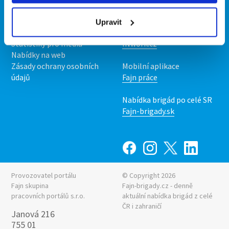
O nás
Fajn brigády
Podmínky
Upravit
Upravit předvolby cookies
Nabídka práce z celé ČR
Statistiky pro média
INwork.cz
Nabídky na web
Zásady ochrany osobních
Mobilní aplikace
údajů
Fajn práce
Nabídka brigád po celé SR
Fajn-brigady.sk
Provozovatel portálu
© Copyright 2026
Fajn skupina
Fajn-brigady.cz - denně
pracovních portálů s.r.o.
aktuální
nabídka brigád z celé
ČR i zahraničí
Janová 216
755 01