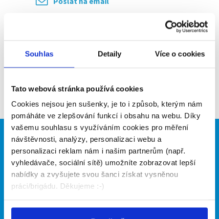
Poslat na email
Upozornit na inzerát
Přidat do oblíbených
Souhlas
Detaily
Více o cookies
Zpět
Tato webová stránka používá cookies
Cookies nejsou jen sušenky, je to i způsob, kterým nám
pomáháte ve zlepšování funkcí i obsahu na webu. Díky
vašemu souhlasu s využíváním cookies pro měření
návštěvnosti, analýzy, personalizaci webu a
Brigádníci
Firmy
personalizaci reklam nám i našim partnerům (např.
Články
Vložit inzerát
vyhledávače, sociální sítě) umožníte zobrazovat lepší
Hledané brigády
Ceník
nabídky a zvyšujete svou šanci získat vysněnou
Propagace
práci/brigádu. Děkujeme :-)
O portálu
Naše další projekty