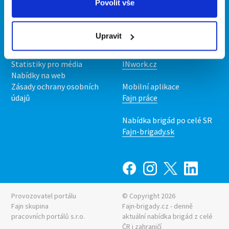
Povolit vše
Kontakt
Mobilní aplikace
O nás
Fajn brigády
Upravit
Podmínky
Upravit předvolby cookies
Nabídka práce z celé ČR
Statistiky pro média
INwork.cz
Nabídky na web
Zásady ochrany osobních
Mobilní aplikace
údajů
Fajn práce
Nabídka brigád po celé SR
Fajn-brigady.sk
Provozovatel portálu
© Copyright 2026
Fajn skupina
Fajn-brigady.cz - denně
pracovních portálů s.r.o.
aktuální
nabídka brigád z celé
ČR i zahraničí