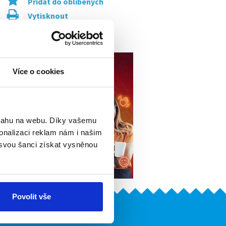
Přidat do oblíbených
Vytisknout
Upozornit na inzerát
Více o cookies
bsahu na webu. Díky vašemu
onalizaci reklam nám i našim
 svou šanci získat vysněnou
Povolit vše
Naše další projekty