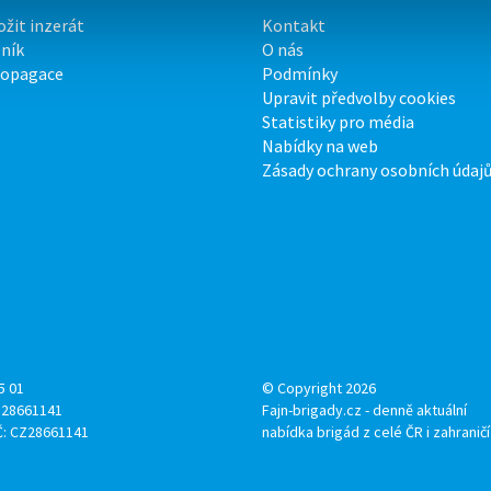
ožit inzerát
Kontakt
ník
O nás
ropagace
Podmínky
Upravit předvolby cookies
Statistiky pro média
Nabídky na web
Zásady ochrany osobních údaj
5 01
© Copyright 2026
: 28661141
Fajn-brigady.cz - denně aktuální
Č: CZ28661141
nabídka brigád z celé ČR i zahraničí