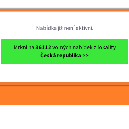
Brigády
Práce
Brigádníci
Firmy
Nabídka již není aktivní.
raj
okres Brno - venkov
Šlapanice
Hledáme skladníka 
Mrkni na
36112
volných nabídek z lokality
Česká republika >>
ka na VZV / Bonus 5000
y