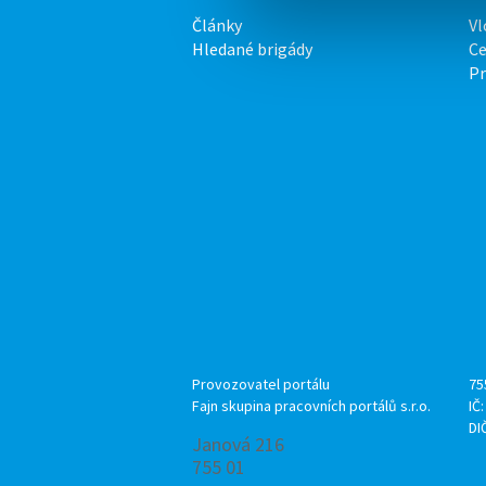
Články
Vl
Hledané brigády
Ce
P
Provozovatel portálu
75
Fajn skupina pracovních portálů s.r.o.
IČ
DI
Janová 216
755 01