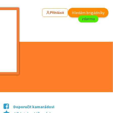
Hledám brigádníky
Přihlásit
zdarma
na VZV / ...
Doporučit kamarádovi