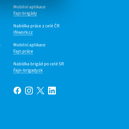
Mobilní aplikace
Fajn brigády
Nabídka práce z celé ČR
INwork.cz
ů
Mobilní aplikace
Fajn práce
Nabídka brigád po celé SR
Fajn-brigady.sk