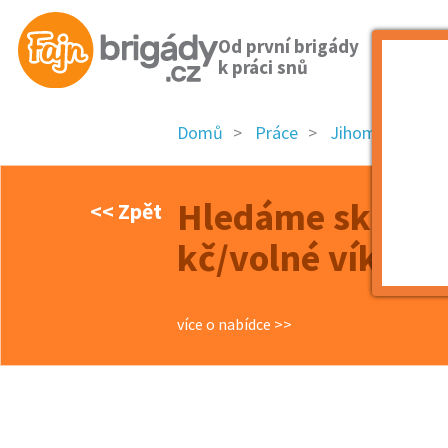
Od první brigády
k práci snů
Domů
Práce
Jihomoravský k
Hledáme skladní
<< Zpět
kč/volné víkend
více o nabídce >>