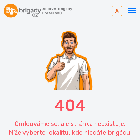
Od první brigády
k práci snů
404
Omlouváme se, ale stránka neexistuje.
Níže vyberte lokalitu, kde hledáte brigádu.