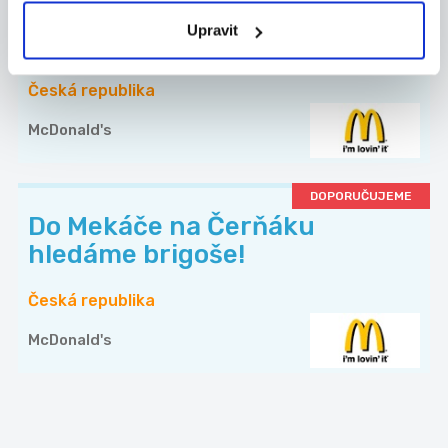
Brigáda v Mekáči u Karlova
Upravit
mostu - 150 Kč/hodina
Česká republika
McDonald's
DOPORUČUJEME
Do Mekáče na Čerňáku
hledáme brigoše!
Česká republika
McDonald's