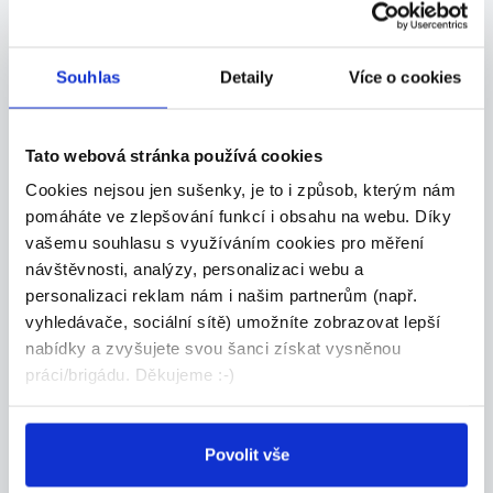
Souhlas
Detaily
Více o cookies
Doporučujeme
Tato webová stránka používá cookies
Cookies nejsou jen sušenky, je to i způsob, kterým nám
pomáháte ve zlepšování funkcí i obsahu na webu. Díky
DOPORUČUJEME
vašemu souhlasu s využíváním cookies pro měření
Vykládka kamionů Pardubice,
návštěvnosti, analýzy, personalizaci webu a
140 Kč čist./hod., umožníme
personalizaci reklam nám i našim partnerům (např.
ubytování
vyhledávače, sociální sítě) umožníte zobrazovat lepší
nabídky a zvyšujete svou šanci získat vysněnou
práci/brigádu. Děkujeme :-)
Česká republika
WELL PACK s.r.o.
Povolit vše
DOPORUČUJEME