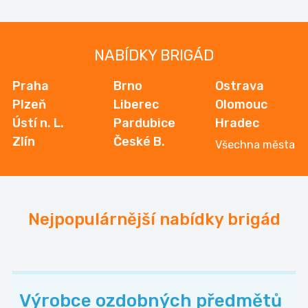
NABÍDKY BRIGÁD
Praha
Brno
Ostrava
Plzeň
Liberec
Olomouc
Ústí n. L.
Pardubice
Hradec
Zlín
České B.
Všechna města
Nejpopulárnější nabídky brigád
Výrobce ozdobných předmětů