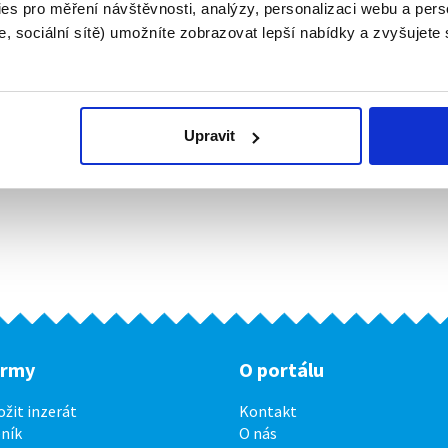
es pro měření návštěvnosti, analýzy, personalizaci webu a pers
, sociální sítě) umožníte zobrazovat lepší nabídky a zvyšujete
Upravit
irmy
O portálu
ožit inzerát
Kontakt
ník
O nás