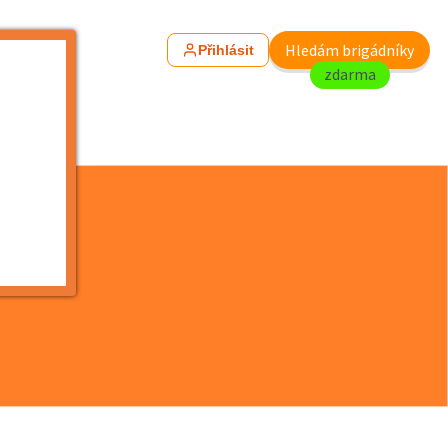
Hledám brigádníky
Přihlásit
zdarma