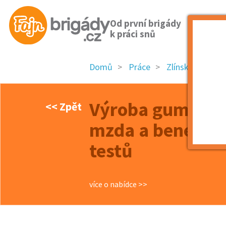
Od první brigády
k práci snů
Domů
Práce
Zlínský kraj
Výroba gumárens
<< Zpět
mzda a benefity 
testů
více o nabídce >>