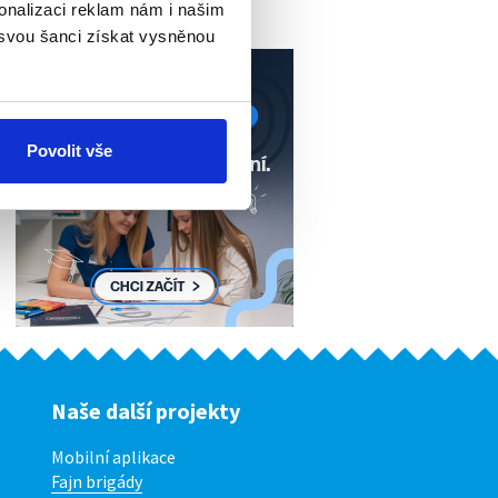
onalizaci reklam nám i našim
 svou šanci získat vysněnou
Povolit vše
Naše další projekty
Mobilní aplikace
Fajn brigády