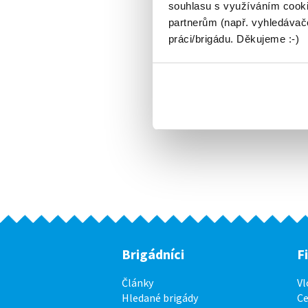
souhlasu s využíváním cooki
partnerům (např. vyhledávače
práci/brigádu. Děkujeme :-)
Brigádníci
F
Články
Vl
Hledané brigády
Ce