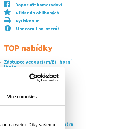
Doporučit kamarádovi
Přidat do oblíbených
Vytisknout
Upozornit na inzerát
TOP nabídky
Zástupce vedoucí (m/ž) - horní
lhota
Hlavní kuchař (možnost
ubytování) -...
Operátor výroby m/ž –
Více o cookies
otrokovice s...
Hledáme prodavačku/če do
prodejny s obuví...
Pracovník distribučního centra
bsahu na webu. Díky vašemu
amazon