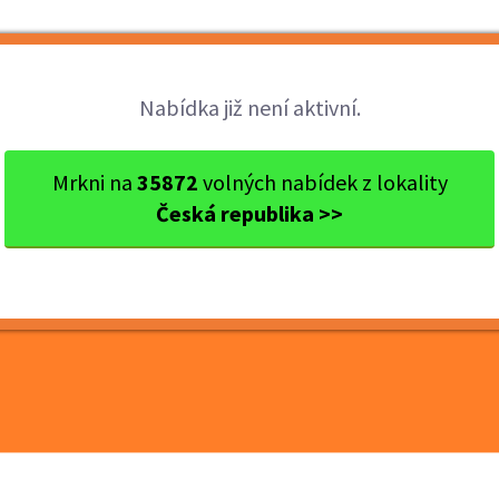
Brigády
Práce
Brigádníci
Firmy
Nabídka již není aktivní.
okres Zlín
Otrokovice
Výroba gumárenské směsi | z...
Mrkni na
35872
volných nabídek z lokality
Česká republika >>
ké směsi | zajímavá
| ubytko | nástup bez