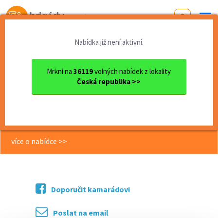
Od první brigády
k práci snů
Nabídka již není aktivní.
Domů
Práce
Olomoucký kraj
okres Olomouc
Olomouc
Buď náš obchodník/ce - atra...
Mrkni na
36119
volných nabídek z lokality
Česká republika >>
<< Zpět
Buď náš obchodník/ce - atraktivní
odměny, home office
více o nabídce >>
Doporučit kamarádovi
Poslat na email