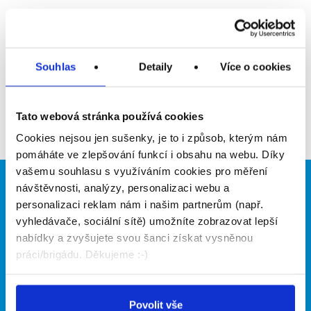
Upozornit na inzerát
Přidat do oblíbených
Souhlas
Detaily
Více o cookies
Zpět
Tato webová stránka používá cookies
Cookies nejsou jen sušenky, je to i způsob, kterým nám
pomáháte ve zlepšování funkcí i obsahu na webu. Díky
vašemu souhlasu s využíváním cookies pro měření
návštěvnosti, analýzy, personalizaci webu a
Brigádníci
Firmy
personalizaci reklam nám i našim partnerům (např.
Články
Vložit inzerát
vyhledávače, sociální sítě) umožníte zobrazovat lepší
Hledané brigády
Ceník
nabídky a zvyšujete svou šanci získat vysněnou
Propagace
práci/brigádu. Děkujeme :-)
O portálu
Naše další projekty
Povolit vše