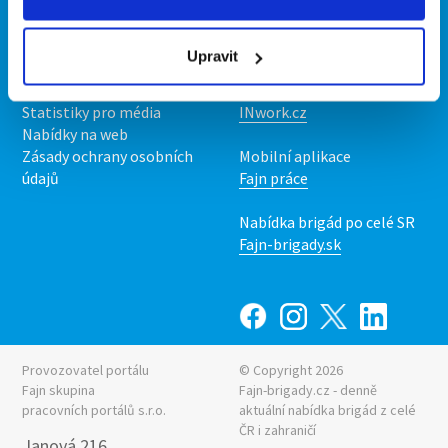
Kontakt
Mobilní aplikace
O nás
Fajn brigády
Upravit
Podmínky
Upravit předvolby cookies
Nabídka práce z celé ČR
Statistiky pro média
INwork.cz
Nabídky na web
Zásady ochrany osobních
Mobilní aplikace
údajů
Fajn práce
Nabídka brigád po celé SR
Fajn-brigady.sk
Provozovatel portálu
© Copyright 2026
Fajn skupina
Fajn-brigady.cz - denně
pracovních portálů s.r.o.
aktuální
nabídka brigád z celé
ČR i zahraničí
Janová 216