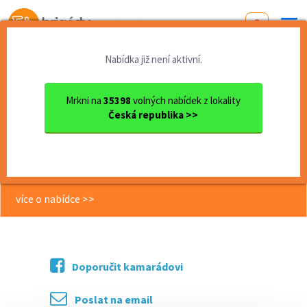
Od první brigády
k práci snů
Nabídka již není aktivní.
Domů
Práce
Olomoucký kraj
okres Olomouc
Olomouc
Elektrikář/příspěvek na Pen...
Mrkni na
35398
volných nabídek z lokality
Česká republika >>
<< Zpět
Elektrikář/příspěvek na Penzijní
připojištění/ 5týdnů dovolené
více o nabídce >>
Doporučit kamarádovi
Poslat na email