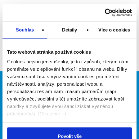
Upozornit na inzerát
Přidat do oblíbených
Souhlas
Detaily
Více o cookies
Zpět
Tato webová stránka používá cookies
Cookies nejsou jen sušenky, je to i způsob, kterým nám
pomáháte ve zlepšování funkcí i obsahu na webu. Díky
vašemu souhlasu s využíváním cookies pro měření
návštěvnosti, analýzy, personalizaci webu a
Brigádníci
Firmy
personalizaci reklam nám i našim partnerům (např.
Články
Vložit inzerát
vyhledávače, sociální sítě) umožníte zobrazovat lepší
Hledané brigády
Ceník
nabídky a zvyšujete svou šanci získat vysněnou
Propagace
práci/brigádu. Děkujeme :-)
O portálu
Naše další projekty
Povolit vše