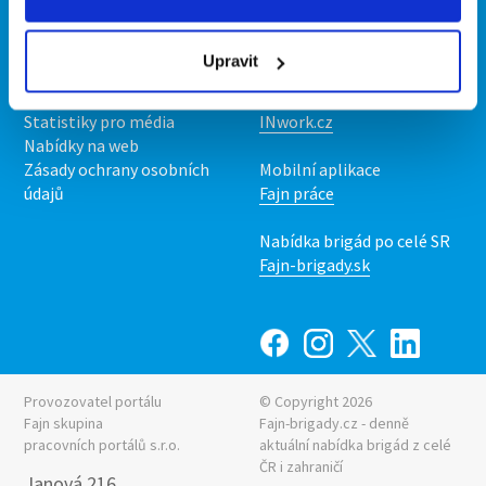
Kontakt
Mobilní aplikace
O nás
Fajn brigády
Upravit
Podmínky
Upravit předvolby cookies
Nabídka práce z celé ČR
Statistiky pro média
INwork.cz
Nabídky na web
Zásady ochrany osobních
Mobilní aplikace
údajů
Fajn práce
Nabídka brigád po celé SR
Fajn-brigady.sk
Provozovatel portálu
© Copyright 2026
Fajn skupina
Fajn-brigady.cz - denně
pracovních portálů s.r.o.
aktuální
nabídka brigád z celé
ČR i zahraničí
Janová 216