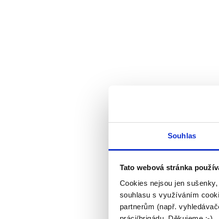
Souhlas
Tato webová stránka použív
Cookies nejsou jen sušenky,
souhlasu s využíváním cooki
partnerům (např. vyhledávače
práci/brigádu. Děkujeme :-)