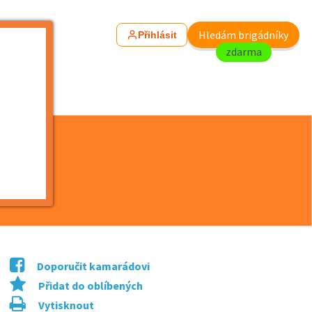
Hledám brigádníky
Přihlásit
zdarma
Doporučit kamarádovi
Přidat do oblíbených
Vytisknout