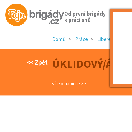
Od první brigády
k práci snů
Domů
Práce
Liberecký kraj
ÚKLIDOVÝ/Á PRA
<< Zpět
více o nabídce >>