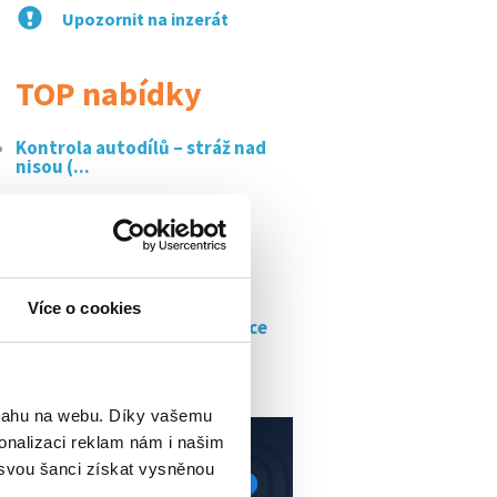
Upozornit na inzerát
TOP nabídky
Kontrola autodílů – stráž nad
nisou (...
Manažer/ka prodeje a
obchodního rozvoje
Manažer/ka prodeje a
obchodního rozvoje
Více o cookies
Administrativní pracovník/ce
Expedient/ka
bsahu na webu. Díky vašemu
onalizaci reklam nám i našim
 svou šanci získat vysněnou