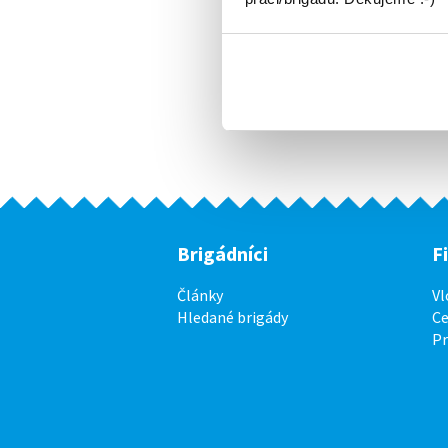
Brigádníci
F
Články
Vl
Hledané brigády
Ce
P