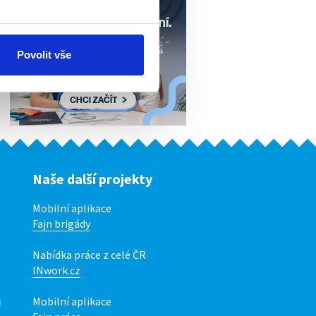
Povolit vše
Naše další projekty
Mobilní aplikace
Fajn brigády
Nabídka práce z celé ČR
INwork.cz
ů
Mobilní aplikace