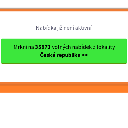
Brigády
Práce
Brigádníci
Firmy
Nabídka již není aktivní.
okres Liberec
Liberec
ÚKLIDOVÝ/Á PRACOVNÍK/CE - p...
Mrkni na
35971
volných nabídek z lokality
Česká republika >>
COVNÍK/CE - pro OZP