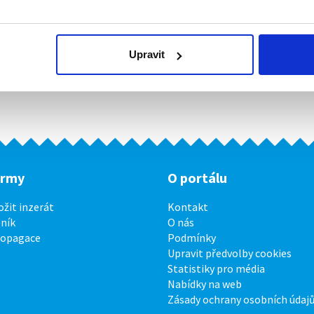
Upravit
irmy
O portálu
ožit inzerát
Kontakt
ník
O nás
ropagace
Podmínky
Upravit předvolby cookies
Statistiky pro média
Nabídky na web
Zásady ochrany osobních údaj