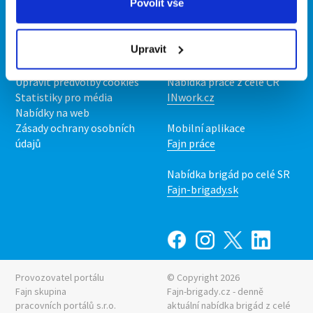
Povolit vše
O portálu
Naše další projekty
Kontakt
Mobilní aplikace
Upravit
O nás
Fajn brigády
Podmínky
Upravit předvolby cookies
Nabídka práce z celé ČR
Statistiky pro média
INwork.cz
Nabídky na web
Zásady ochrany osobních
Mobilní aplikace
údajů
Fajn práce
Nabídka brigád po celé SR
Fajn-brigady.sk
Provozovatel portálu
© Copyright 2026
Fajn skupina
Fajn-brigady.cz - denně
pracovních portálů s.r.o.
aktuální
nabídka brigád z celé