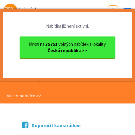
Od první brigády
k práci snů
Nabídka již není aktivní.
Domů
Práce
Jihomoravský kraj
okres Brno
Brno
Prodejní linka Vodafone – v...
Mrkni na
35751
volných nabídek z lokality
Česká republika >>
<< Zpět
Prodejní linka Vodafone – volání
bez studených kontaktů (stálí
zákazníci)
více o nabídce >>
Doporučit kamarádovi