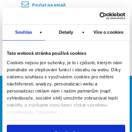
Poslat na email
Upozornit na inzerát
Souhlas
Detaily
Více o cookies
Přidat do oblíbených
Tato webová stránka používá cookies
Zpět
Cookies nejsou jen sušenky, je to i způsob, kterým nám
pomáháte ve zlepšování funkcí i obsahu na webu. Díky
vašemu souhlasu s využíváním cookies pro měření
návštěvnosti, analýzy, personalizaci webu a
Brigádníci
Firmy
personalizaci reklam nám i našim partnerům (např.
vyhledávače, sociální sítě) umožníte zobrazovat lepší
Články
Vložit inzerát
nabídky a zvyšujete svou šanci získat vysněnou
Hledané brigády
Ceník
práci/brigádu. Děkujeme :-)
Propagace