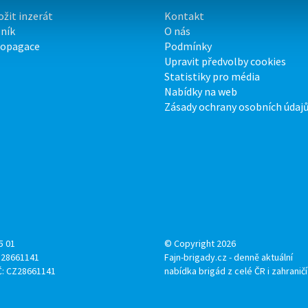
ožit inzerát
Kontakt
ník
O nás
ropagace
Podmínky
Upravit předvolby cookies
Statistiky pro média
Nabídky na web
Zásady ochrany osobních údaj
5 01
© Copyright 2026
: 28661141
Fajn-brigady.cz - denně aktuální
Č: CZ28661141
nabídka brigád z celé ČR i zahraničí