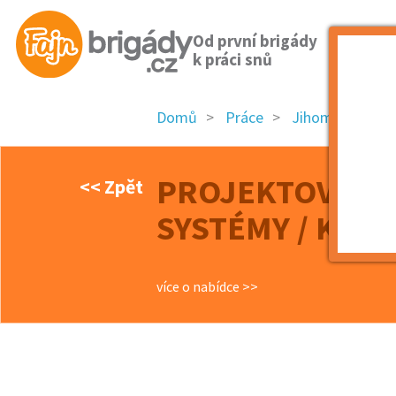
Od první brigády
k práci snů
Domů
Práce
Jihomoravský k
PROJEKTOVÝ M
<< Zpět
SYSTÉMY / KONS
více o nabídce >>