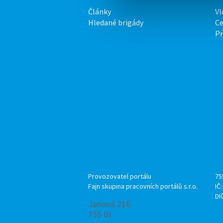
Články
Vl
Hledané brigády
Ce
P
Provozovatel portálu
75
Fajn skupina pracovních portálů s.r.o.
IČ
DI
Janová 216
755 01