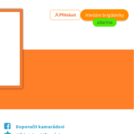
Hledám brigádníky
Přihlásit
zdarma
AUTOMA...
Doporučit kamarádovi