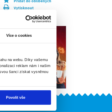
Přidat do oblíbených
Vytisknout
Upozornit na inzerát
Více o cookies
bsahu na webu. Díky vašemu
onalizaci reklam nám i našim
 svou šanci získat vysněnou
Povolit vše
Naše další projekty