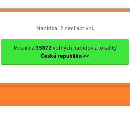
Brigády
Práce
Brigádníci
Firmy
Nabídka již není aktivní.
raj
okres Blansko
Blansko
PROJEKTOVÝ MANAŽER – 
Mrkni na
35872
volných nabídek z lokality
Česká republika >>
ANAŽER – AUTOMATICKÉ
TRUKCE (40–60 000 Kč)