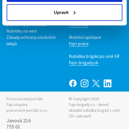
O nás
Fajn brigády
Podmínky
Upravit
Upravit předvolby cookies
Nabídka práce z celé ČR
Statistiky pro média
INwork.cz
Nabídky na web
Zásady ochrany osobních
Mobilní aplikace
údajů
Fajn práce
Nabídka brigád po celé SR
Fajn-brigady.sk
Provozovatel portálu
© Copyright 2026
Fajn skupina
Fajn-brigady.cz - denně
pracovních portálů s.r.o.
aktuální
nabídka brigád z celé
ČR i zahraničí
Janová 216
755 01