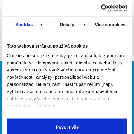
Upozornit na inzerát
Přidat do oblíbených
Souhlas
Detaily
Více o cookies
Zpět
Tato webová stránka používá cookies
Cookies nejsou jen sušenky, je to i způsob, kterým nám
pomáháte ve zlepšování funkcí i obsahu na webu. Díky
vašemu souhlasu s využíváním cookies pro měření
Brigádníci
Firmy
návštěvnosti, analýzy, personalizaci webu a
personalizaci reklam nám i našim partnerům (např.
Články
Vložit inzerát
vyhledávače, sociální sítě) umožníte zobrazovat lepší
Hledané brigády
Ceník
nabídky a zvyšujete svou šanci získat vysněnou
Propagace
práci/brigádu. Děkujeme :-)
O portálu
Naše další projekty
Povolit vše
Kontakt
Mobilní aplikace