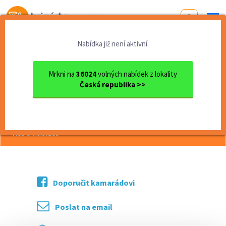
Od první brigády
k práci snů
Nabídka již není aktivní.
Domů
Práce
Jihomoravský kraj
okres Blansko
Blansko
pokojská (m/ž)
Mrkni na
36024
volných nabídek z lokality
Česká republika >>
<< Zpět
pokojská (m/ž)
více o nabídce >>
Doporučit kamarádovi
Poslat na email