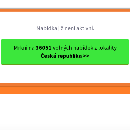
Brigády
Práce
Brigádníci
Firmy
Nabídka již není aktivní.
raj
okres Blansko
Blansko
HLEDÁME POSILU DO VÝR
Mrkni na
36051
volných nabídek z lokality
Česká republika >>
U DO VÝROBY!