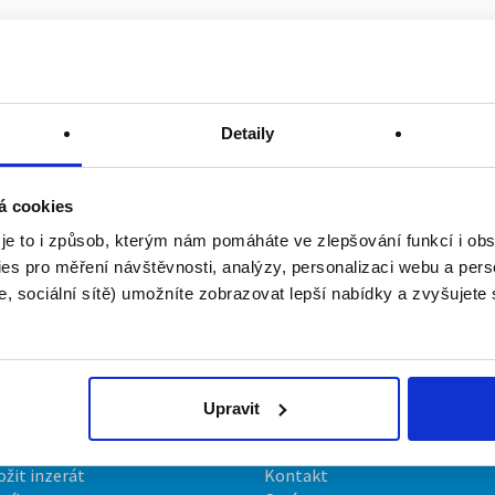
Detaily
á cookies
 je to i způsob, kterým nám pomáháte ve zlepšování funkcí i o
es pro měření návštěvnosti, analýzy, personalizaci webu a pers
, sociální sítě) umožníte zobrazovat lepší nabídky a zvyšujete
Upravit
irmy
O portálu
ožit inzerát
Kontakt