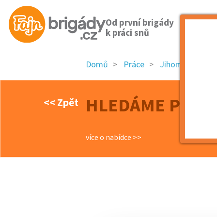
Od první brigády
k práci snů
Domů
Práce
Jihomoravský k
HLEDÁME POSIL
<< Zpět
více o nabídce >>