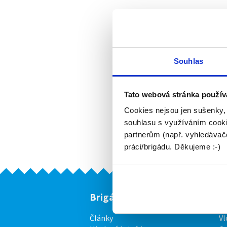
Souhlas
Tato webová stránka použív
Cookies nejsou jen sušenky,
souhlasu s využíváním cooki
partnerům (např. vyhledávače
práci/brigádu. Děkujeme :-)
Brigádníci
F
Články
Vl