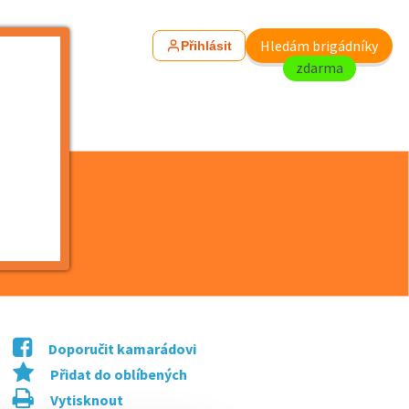
Hledám brigádníky
Přihlásit
zdarma
OBY!
Doporučit kamarádovi
Přidat do oblíbených
Vytisknout