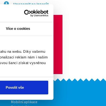
Upozornit na inzerát
Více o cookies
bsahu na webu. Díky vašemu
onalizaci reklam nám i našim
 svou šanci získat vysněnou
Povolit vše
Naše další projekty
Mobilní aplikace