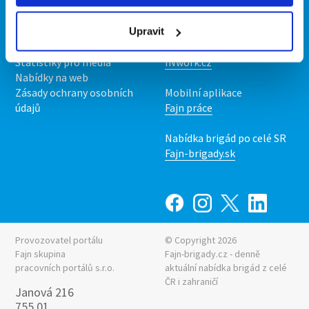
Kontakt
Mobilní aplikace
O nás
Fajn brigády
Podmínky
Upravit
Upravit předvolby cookies
Nabídka práce z celé ČR
Statistiky pro média
INwork.cz
Nabídky na web
Zásady ochrany osobních
Mobilní aplikace
údajů
Fajn práce
Nabídka brigád po celé SR
Fajn-brigady.sk
Provozovatel portálu
© Copyright 2026
Fajn skupina
Fajn-brigady.cz - denně
pracovních portálů s.r.o.
aktuální
nabídka brigád z celé
ČR i zahraničí
Janová 216
755 01