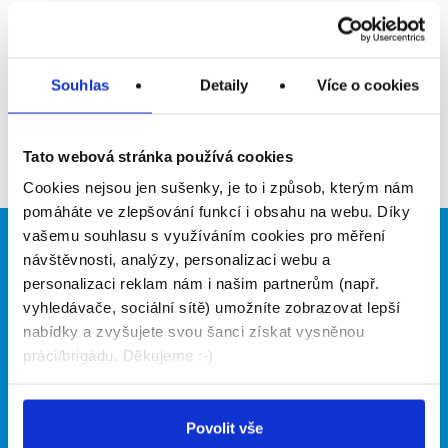
Upozornit na inzerát
Přidat do oblíbených
Souhlas
Detaily
Více o cookies
Zpět
Tato webová stránka používá cookies
Cookies nejsou jen sušenky, je to i způsob, kterým nám
pomáháte ve zlepšování funkcí i obsahu na webu. Díky
vašemu souhlasu s využíváním cookies pro měření
Brigádníci
Firmy
návštěvnosti, analýzy, personalizaci webu a
personalizaci reklam nám i našim partnerům (např.
Články
Vložit inzerát
vyhledávače, sociální sítě) umožníte zobrazovat lepší
Hledané brigády
Ceník
nabídky a zvyšujete svou šanci získat vysněnou
Propagace
práci/brigádu. Děkujeme :-)
O portálu
Naše další projekty
Povolit vše