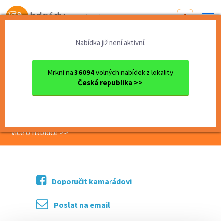
Od první brigády
k práci snů
Nabídka již není aktivní.
Domů
Práce
Fakturant pro středisko ele...
Mrkni na
36094
volných nabídek z lokality
<< Zpět
Česká republika >>
Fakturant pro středisko
elektrostaveb
více o nabídce >>
Doporučit kamarádovi
Poslat na email