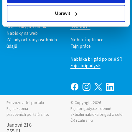
Kontakt
Mobilní aplikace
O nás
Fajn brigády
Podmínky
Upravit
Upravit předvolby cookies
Nabídka práce z celé ČR
Statistiky pro média
INwork.cz
Nabídky na web
Zásady ochrany osobních
Mobilní aplikace
údajů
Fajn práce
Nabídka brigád po celé SR
Fajn-brigady.sk
Provozovatel portálu
© Copyright 2026
Fajn skupina
Fajn-brigady.cz - denně
pracovních portálů s.r.o.
aktuální
nabídka brigád z celé
ČR i zahraničí
Janová 216
755 01