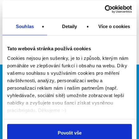
Upozornit na inzerát
Přidat do oblíbených
Souhlas
Detaily
Více o cookies
Zpět
Tato webová stránka používá cookies
Cookies nejsou jen sušenky, je to i způsob, kterým nám
pomáháte ve zlepšování funkcí i obsahu na webu. Díky
vašemu souhlasu s využíváním cookies pro měření
Brigádníci
Firmy
návštěvnosti, analýzy, personalizaci webu a
personalizaci reklam nám i našim partnerům (např.
Články
Vložit inzerát
vyhledávače, sociální sítě) umožníte zobrazovat lepší
Hledané brigády
Ceník
nabídky a zvyšujete svou šanci získat vysněnou
Propagace
práci/brigádu. Děkujeme :-)
O portálu
Naše další projekty
Povolit vše