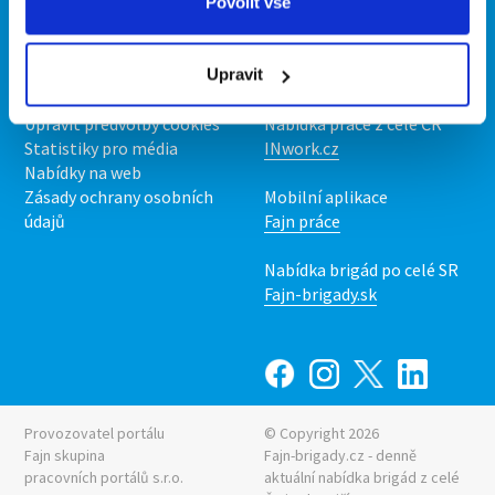
O portálu
Naše další projekty
Povolit vše
Kontakt
Mobilní aplikace
O nás
Fajn brigády
Upravit
Podmínky
Upravit předvolby cookies
Nabídka práce z celé ČR
Statistiky pro média
INwork.cz
Nabídky na web
Zásady ochrany osobních
Mobilní aplikace
údajů
Fajn práce
Nabídka brigád po celé SR
Fajn-brigady.sk
Provozovatel portálu
© Copyright 2026
Fajn skupina
Fajn-brigady.cz - denně
pracovních portálů s.r.o.
aktuální
nabídka brigád z celé