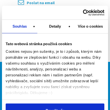
Poslat na email
Upozornit na inzerát
Přidat do oblíbených
Souhlas
Detaily
Více o cookies
Tato webová stránka používá cookies
Zpět
Cookies nejsou jen sušenky, je to i způsob, kterým nám
pomáháte ve zlepšování funkcí i obsahu na webu. Díky
vašemu souhlasu s využíváním cookies pro měření
návštěvnosti, analýzy, personalizaci webu a
Brigádníci
Firmy
personalizaci reklam nám i našim partnerům (např.
vyhledávače, sociální sítě) umožníte zobrazovat lepší
Články
Vložit inzerát
nabídky a zvyšujete svou šanci získat vysněnou
Hledané brigády
Ceník
práci/brigádu. Děkujeme :-)
Propagace