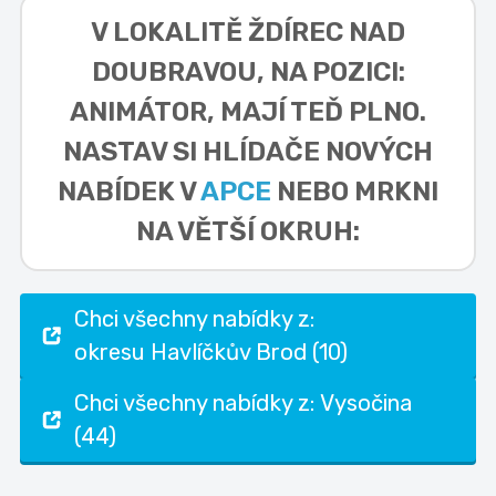
V LOKALITĚ
ŽDÍREC NAD
DOUBRAVOU, NA POZICI:
ANIMÁTOR,
MAJÍ TEĎ PLNO.
NASTAV SI HLÍDAČE NOVÝCH
NABÍDEK V
APCE
NEBO MRKNI
NA VĚTŠÍ OKRUH:
Chci všechny nabídky z:
okresu Havlíčkův Brod (10)
Chci všechny nabídky z: Vysočina
(44)