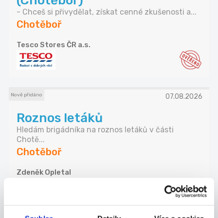
(Chotěboř)
- Chceš si přivydělat, získat cenné zkušenosti a...
Chotěboř
Tesco Stores ČR a.s.
Nově přidáno
07.08.2026
Roznos letáků
Hledám brigádníka na roznos letáků v části
Chotě...
Chotěboř
Zdeněk Opletal
Nově přidáno
Odpovíme každému
07.08.2026