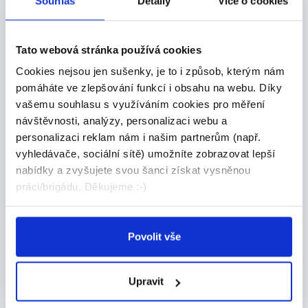
Souhlas
Detaily
Více o cookies
Hledáme flexibilní řidiče pro
rozvoz (Havlíčkův Brod)...
**Přidejte se k našemu týmu! Hledáme spolehlivé
Tato webová stránka používá cookies
...
Cookies nejsou jen sušenky, je to i způsob, kterým nám
Havlíčkův Brod
pomáháte ve zlepšování funkcí i obsahu na webu. Díky
vašemu souhlasu s využíváním cookies pro měření
FRANKOS GROUP s.r.o.
návštěvnosti, analýzy, personalizaci webu a
personalizaci reklam nám i našim partnerům (např.
vyhledávače, sociální sítě) umožníte zobrazovat lepší
nabídky a zvyšujete svou šanci získat vysněnou
29.07.2026
práci/brigádu. Děkujeme :-)
Pracovník/ce ostrahy
marketů
Povolit vše
Hledáme spolehlivé a zodpovědné pracovníky/ce
os...
Havlíčkův Brod
Upravit
LAMA AGENCY s.r.o.