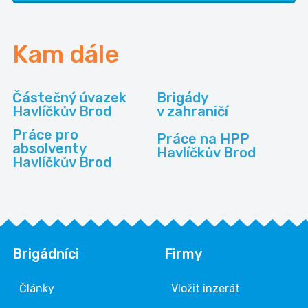
Kam dále
Částečný úvazek
Brigády
Havlíčkův Brod
v zahraničí
Práce pro
Práce na HPP
absolventy
Havlíčkův Brod
Havlíčkův Brod
Brigádníci
Firmy
Články
Vložit inzerát