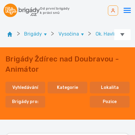
Od první brigády
k práci snů
>
>
>
Brigády
Vysočina
Ok. Havlíčkův Br
Brigády Ždírec nad Doubravou -
Animátor
Vyhledávání
Kategorie
Lokalita
Brigády pro:
Pozice