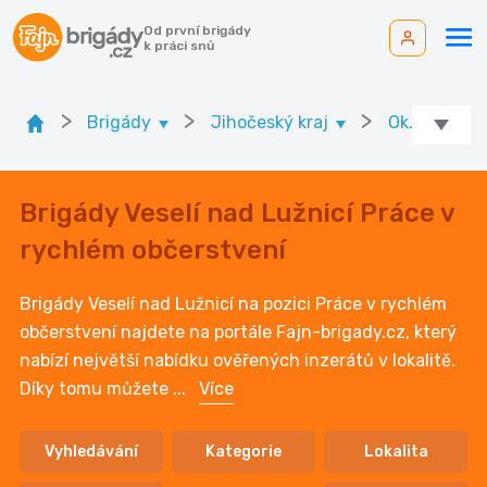
Od první brigády
k práci snů
>
>
>
Brigády
Jihočeský kraj
Ok. Tábor
Brigády Veselí nad Lužnicí Práce v
rychlém občerstvení
Brigády Veselí nad Lužnicí na pozici Práce v rychlém
občerstvení najdete na portále Fajn-brigady.cz, který
nabízí největší nabídku ověřených inzerátů v lokalitě.
Díky tomu můžete
...
Více
Vyhledávání
Kategorie
Lokalita