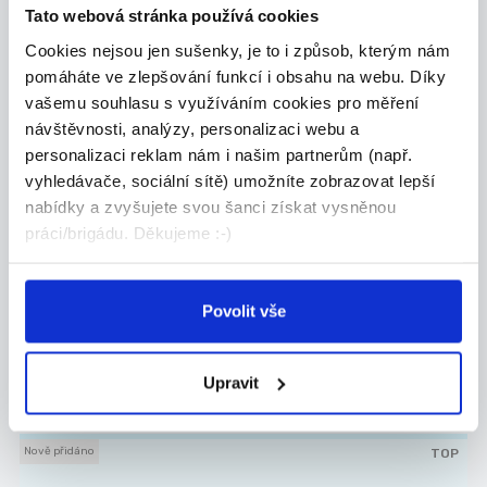
chod...
Tato webová stránka používá cookies
Tábor
Cookies nejsou jen sušenky, je to i způsob, kterým nám
pomáháte ve zlepšování funkcí i obsahu na webu. Díky
Martin Syrovátka
vašemu souhlasu s využíváním cookies pro měření
návštěvnosti, analýzy, personalizaci webu a
personalizaci reklam nám i našim partnerům (např.
Nově přidáno
06.08.2026
vyhledávače, sociální sítě) umožníte zobrazovat lepší
OSTRAHA PRODEJNY - 170Kč
nabídky a zvyšujete svou šanci získat vysněnou
práci/brigádu. Děkujeme :-)
1 hod.0
Staňte se důležitou součástí týmu, který zajišťu...
Tábor
Povolit vše
LPS GUARD s.r.o.
Upravit
Nově přidáno
TOP