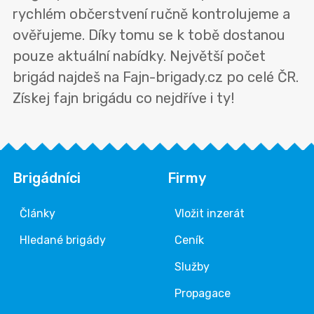
rychlém občerstvení ručně kontrolujeme a
ověřujeme. Díky tomu se k tobě dostanou
pouze aktuální nabídky. Největší počet
brigád najdeš na Fajn-brigady.cz po celé ČR.
Získej fajn brigádu co nejdříve i ty!
Brigádníci
Firmy
Články
Vložit inzerát
Hledané brigády
Ceník
Služby
Propagace