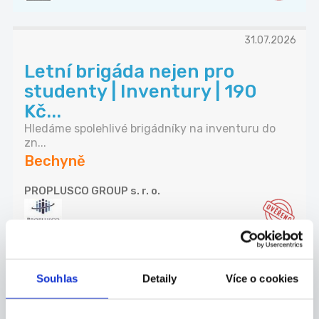
31.07.2026
Letní brigáda nejen pro
studenty | Inventury | 190
Kč...
Hledáme spolehlivé brigádníky na inventuru do
zn...
Bechyně
PROPLUSCO GROUP s. r. o.
Nově přidáno
05.08.2026
Souhlas
Detaily
Více o cookies
Brigáda na zahradě
Nabízím brigádu na zahradě RD (zemní práce,