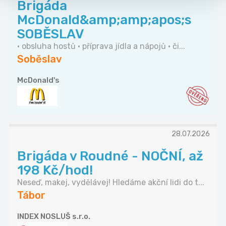
Brigáda
McDonald&amp;amp;apos;s
SOBĚSLAV
• obsluha hostů • příprava jídla a nápojů • či...
Soběslav
McDonald's
28.07.2026
Brigáda v Roudné - NOČNÍ, až
198 Kč/hod!
Neseď, makej, vydělávej! Hledáme akční lidi do t...
Tábor
INDEX NOSLUŠ s.r.o.