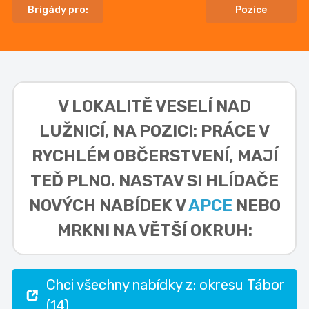
Brigády pro:
Pozice
V LOKALITĚ
VESELÍ NAD
LUŽNICÍ, NA POZICI: PRÁCE V
RYCHLÉM OBČERSTVENÍ,
MAJÍ
TEĎ PLNO. NASTAV SI HLÍDAČE
NOVÝCH NABÍDEK V
APCE
NEBO
MRKNI NA VĚTŠÍ OKRUH:
Chci všechny nabídky z: okresu Tábor
(14)