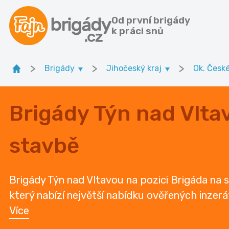
Od první brigády
k práci snů
>
>
>
Brigády
Jihočeský kraj
Ok. Česk
Brigády Týn nad Vlta
stavbě
Brigády Týn nad Vltavou na pozici Brigáda na 
který nabízí největší nabídku ověřených inzerát
Více