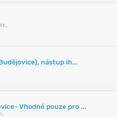
k...
udějovice), nástup ih...
ice- Vhodné pouze pro ...
...