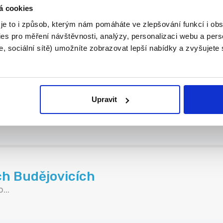
+ bonusy
á cookies
om...
 je to i způsob, kterým nám pomáháte ve zlepšování funkcí i o
es pro měření návštěvnosti, analýzy, personalizaci webu a pers
, sociální sítě) umožníte zobrazovat lepší nabídky a zvyšujete
Upravit
N...
ch Budějovicích
...