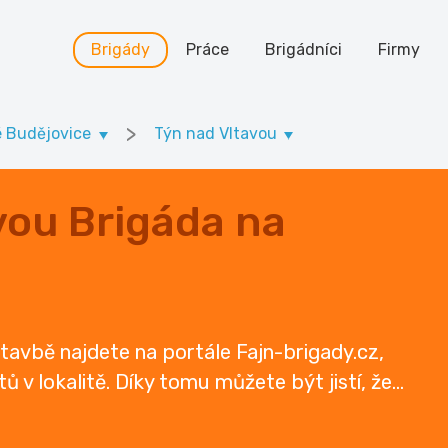
Brigády
Práce
Brigádníci
Firmy
>
é Budějovice
Týn nad Vltavou
vou Brigáda na
stavbě najdete na portále Fajn-brigady.cz,
ů v lokalitě. Díky tomu můžete být jistí, že
...