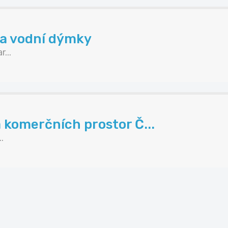
na vodní dýmky
...
 komerčních prostor Č...
.