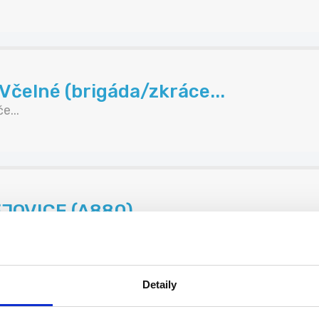
Včelné (brigáda/zkráce...
e...
ĚJOVICE (A880)
p...
Detaily