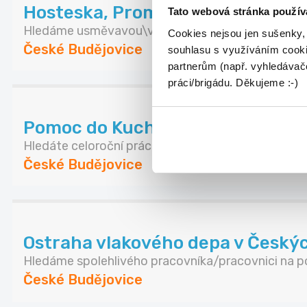
Hosteska, Promotér 215-230kč 
Tato webová stránka použív
Hledáme usměvavou\vého, reprezentativní\ho a k
Cookies nejsou jen sušenky,
České Budějovice
souhlasu s využíváním cooki
partnerům (např. vyhledávače
práci/brigádu. Děkujeme :-)
Pomoc do Kuchyně
Hledáte celoroční práci? NEJEN NA LETNI' PRÁZD
České Budějovice
Ostraha vlakového depa v Český
Hledáme spolehlivého pracovníka/pracovnici na po
České Budějovice