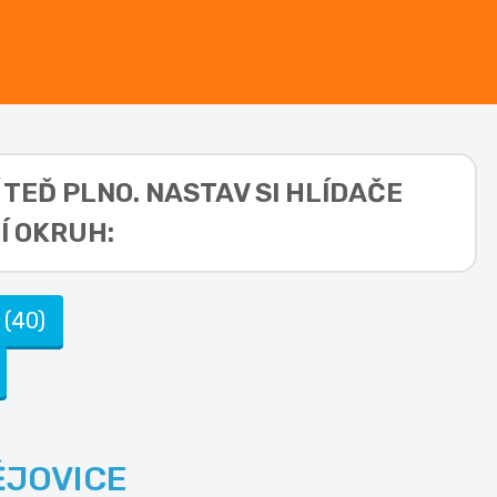
 TEĎ PLNO. NASTAV SI HLÍDAČE
Í OKRUH:
 (40)
ĚJOVICE