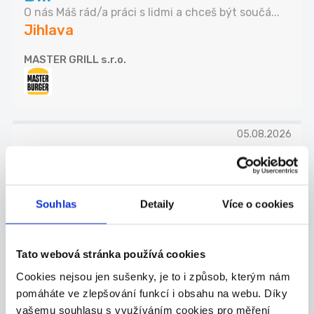
O nás Máš rád/a práci s lidmi a chceš být součá...
Jihlava
MASTER GRILL s.r.o.
05.08.2026
Prodavač/ka - Jihlava
Do svých řad firmy KRATOM WORLD s.r.o. hledáme
š...
Souhlas
Detaily
Více o cookies
Jihlava
NEMEC WORLD s.r.o.
Tato webová stránka používá cookies
Cookies nejsou jen sušenky, je to i způsob, kterým nám
TOP
pomáháte ve zlepšování funkcí i obsahu na webu. Díky
vašemu souhlasu s využíváním cookies pro měření