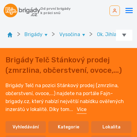
Od první brigády
k práci snů
>
>
>
>
Brigády
Vysočina
Ok. Jihlava
Brigády Telč Stánkový prodej
(zmrzlina, občerstvení, ovoce,...)
Brigády Telč na pozici Stánkový prodej (zmrzlina,
občerstvení, ovoce,...) najdete na portále Fajn-
brigady.cz, který nabízí největší nabídku ověřených
inzerátů v lokalitě. Díky tom
...
Více
Vyhledávání
Kategorie
Lokalita