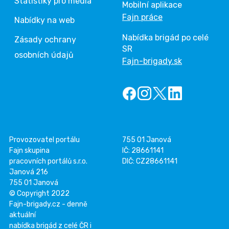
Statistiky pro média
Mobilní aplikace
Fajn práce
Nabídky na web
Nabídka brigád po celé
Zásady ochrany
SR
osobních údajů
Fajn-brigady.sk
Provozovatel portálu
755 01 Janová
Fajn skupina
IČ: 28661141
pracovních portálů s.r.o.
DIČ: CZ28661141
Janová 216
755 01 Janová
© Copyright 2022
Fajn-brigady.cz - denně
aktuální
nabídka brigád z celé ČR i