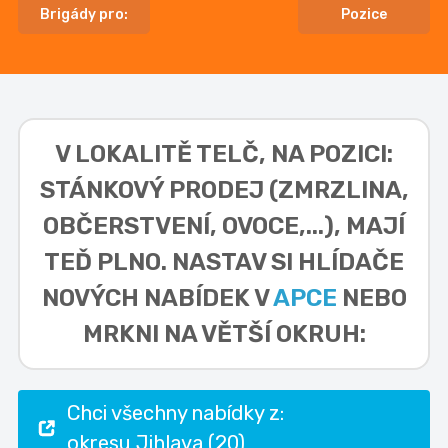
Brigády pro:
Pozice
V LOKALITĚ
TELČ, NA POZICI:
STÁNKOVÝ PRODEJ (ZMRZLINA,
OBČERSTVENÍ, OVOCE,...),
MAJÍ
TEĎ PLNO. NASTAV SI HLÍDAČE
NOVÝCH NABÍDEK V
APCE
NEBO
MRKNI NA VĚTŠÍ OKRUH:
Chci všechny nabídky z:
okresu Jihlava (20)