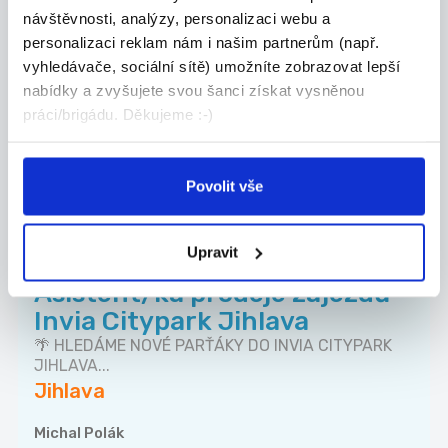
Technik CCTV, EZS, EPS -
návštěvnosti, analýzy, personalizaci webu a
Montáž a servis systémů
personalizaci reklam nám i našim partnerům (např.
Hledáme šikovného a zodpovědného Technika pro
vyhledávače, sociální sítě) umožníte zobrazovat lepší
mo...
nabídky a zvyšujete svou šanci získat vysněnou
Jihlava
práci/brigádu. Děkujeme :-)
CORADO SECURITY SYSTEMS s.r.o.
Povolit vše
Upravit
Nově přidáno
TOP
Asistent/ka prodeje zájezdů
Invia Citypark Jihlava
🌴 HLEDÁME NOVÉ PARŤÁKY DO INVIA CITYPARK
JIHLAVA...
Jihlava
Michal Polák