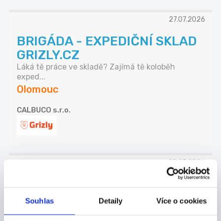
27.07.2026
BRIGÁDA - EXPEDIČNÍ SKLAD
GRIZLY.CZ
Láká tě práce ve skladě? Zajímá tě koloběh
exped...
Olomouc
CALBUCO s.r.o.
28.07.2026
DLOUHODOBÁ BRIGÁDA:
Obsluha copycentra
Souhlas
Detaily
Více o cookies
Nastupuješ na vysokou školu v Olomouci a chceš
s...