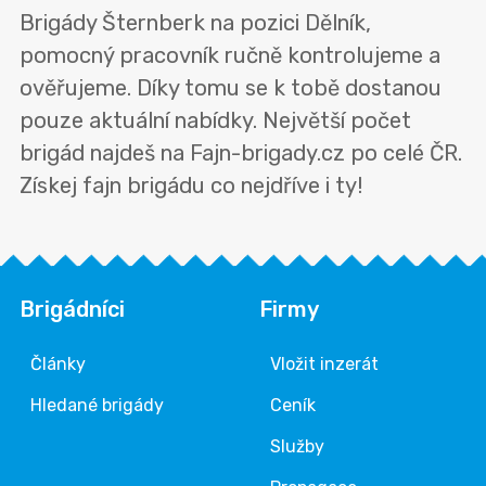
Brigády Šternberk na pozici Dělník,
pomocný pracovník ručně kontrolujeme a
ověřujeme. Díky tomu se k tobě dostanou
pouze aktuální nabídky. Největší počet
brigád najdeš na Fajn-brigady.cz po celé ČR.
Získej fajn brigádu co nejdříve i ty!
Brigádníci
Firmy
Články
Vložit inzerát
Hledané brigády
Ceník
Služby