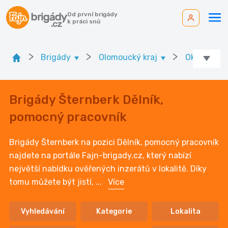
Od první brigády
k práci snů
>
>
>
Brigády
Olomoucký kraj
Ok. Olomo
Brigády Šternberk Dělník,
pomocný pracovník
Brigády Šternberk na pozici Dělník, pomocný pracovník
najdete na portále Fajn-brigady.cz, který nabízí
největší nabídku ověřených inzerátů v lokalitě. Díky
tomu můžete být jistí,
...
Více
Vyhledávání
Kategorie
Lokalita