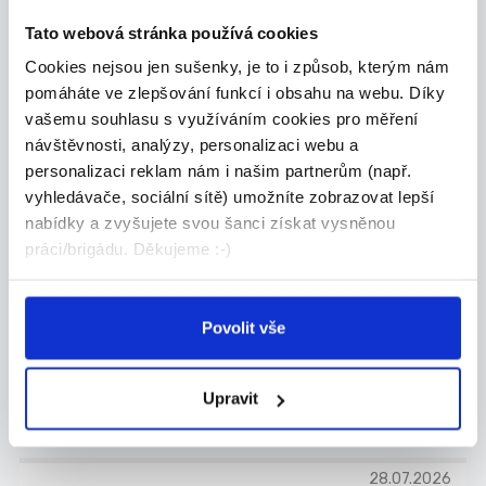
Olomouc
Tato webová stránka používá cookies
Cookies nejsou jen sušenky, je to i způsob, kterým nám
Express tiskárna s.r.o.
pomáháte ve zlepšování funkcí i obsahu na webu. Díky
vašemu souhlasu s využíváním cookies pro měření
návštěvnosti, analýzy, personalizaci webu a
personalizaci reklam nám i našim partnerům (např.
28.07.2026
vyhledávače, sociální sítě) umožníte zobrazovat lepší
nabídky a zvyšujete svou šanci získat vysněnou
Řidič rozvozu – dlouhodobá
práci/brigádu. Děkujeme :-)
brigáda, směny dle domluvy...
Baví tě řízení, znáš dobře město a chceš práci, ...
Olomouc
Povolit vše
CRS food s.r.o.
Upravit
28.07.2026