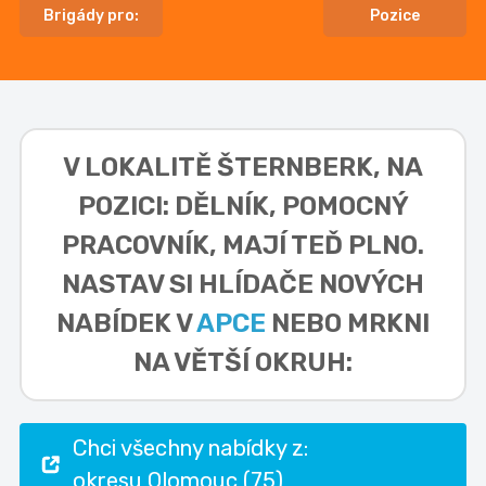
Brigády pro:
Pozice
V LOKALITĚ
ŠTERNBERK, NA
POZICI: DĚLNÍK, POMOCNÝ
PRACOVNÍK,
MAJÍ TEĎ PLNO.
NASTAV SI HLÍDAČE NOVÝCH
NABÍDEK V
APCE
NEBO MRKNI
NA VĚTŠÍ OKRUH:
Chci všechny nabídky z:
okresu Olomouc (75)