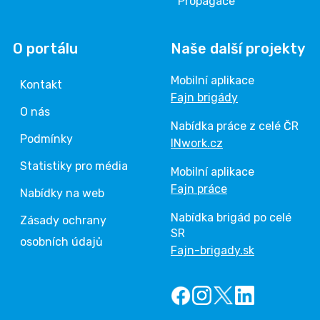
Propagace
O portálu
Naše další projekty
Mobilní aplikace
Kontakt
Fajn brigády
O nás
Nabídka práce z celé ČR
Podmínky
INwork.cz
Statistiky pro média
Mobilní aplikace
Fajn práce
Nabídky na web
Nabídka brigád po celé
Zásady ochrany
SR
osobních údajů
Fajn-brigady.sk