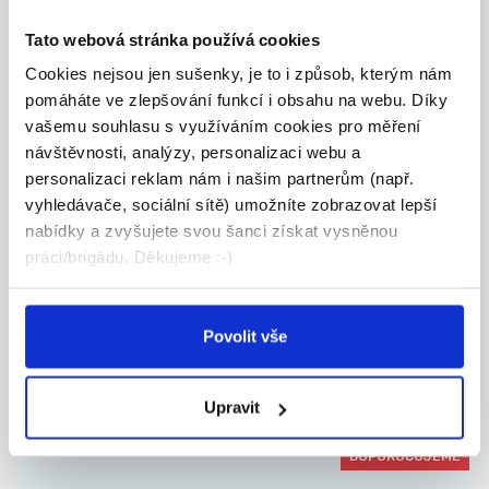
Tato webová stránka používá cookies
Cookies nejsou jen sušenky, je to i způsob, kterým nám
pomáháte ve zlepšování funkcí i obsahu na webu. Díky
29.07.2026
vašemu souhlasu s využíváním cookies pro měření
návštěvnosti, analýzy, personalizaci webu a
Roznos letáků – Jablonec nad
personalizaci reklam nám i našim partnerům (např.
Nisou a okolí
vyhledávače, sociální sítě) umožníte zobrazovat lepší
- roznos reklamních letáků ,, K – Prospekt “ do ...
nabídky a zvyšujete svou šanci získat vysněnou
Jablonec nad Nisou
práci/brigádu. Děkujeme :-)
Kaufland Česká republika v.o.s.
Povolit vše
DALŠÍ NABÍDKY Z
CELÉ ČR
Upravit
DOPORUČUJEME