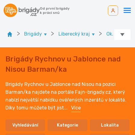
Od první brigády
k práci snů
>
>
>
Brigády
Liberecký kraj
Ok. Jablone
Brigády Rychnov u Jablonce nad
Nisou Barman/ka
Brigády Rychnov u Jablonce nad Nisou na pozici
Barman/ka najdete na portále Fajn-brigady.cz, který
nabízí největší nabídku ověřených inzerátů v lokalitě.
Díky tomu můžete být jist
...
Více
Vyhledávání
Kategorie
Lokalita