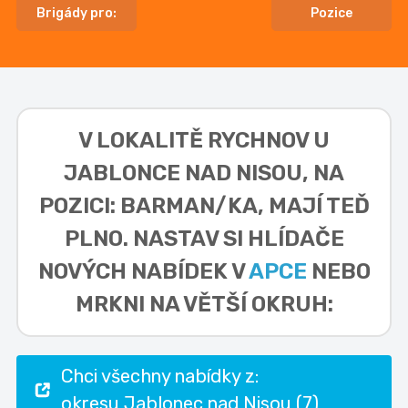
Brigády pro:
Pozice
V LOKALITĚ
RYCHNOV U
JABLONCE NAD NISOU, NA
POZICI: BARMAN/KA,
MAJÍ TEĎ
PLNO. NASTAV SI HLÍDAČE
NOVÝCH NABÍDEK V
APCE
NEBO
MRKNI NA VĚTŠÍ OKRUH:
Chci všechny nabídky z:
okresu Jablonec nad Nisou (7)