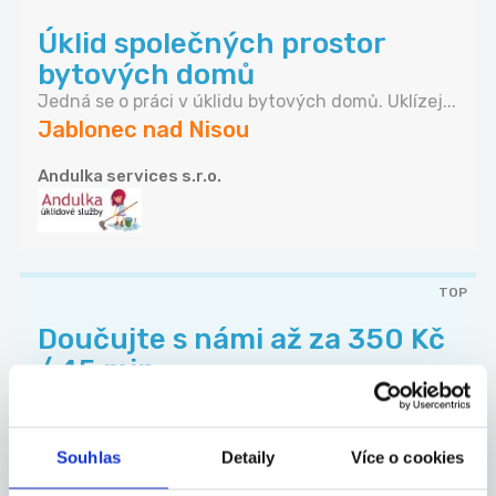
Úklid společných prostor
bytových domů
Jedná se o práci v úklidu bytových domů. Uklízej...
Jablonec nad Nisou
Andulka services s.r.o.
TOP
Doučujte s námi až za 350 Kč
/ 45 min
Doučujte to, co vám jde. V čase, který vám
vyhov...
Jablonec nad Nisou
Souhlas
Detaily
Více o cookies
Škola Populo