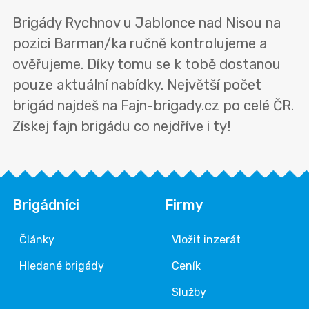
Brigády Rychnov u Jablonce nad Nisou na
pozici Barman/ka ručně kontrolujeme a
ověřujeme. Díky tomu se k tobě dostanou
pouze aktuální nabídky. Největší počet
brigád najdeš na Fajn-brigady.cz po celé ČR.
Získej fajn brigádu co nejdříve i ty!
Brigádníci
Firmy
Články
Vložit inzerát
Hledané brigády
Ceník
Služby