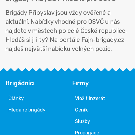
Brigády Přibyslav jsou vždy ověřené a
aktuální. Nabídky vhodné pro OSVČ u nás
najdete v městech po celé České republice.
Hledáš si ji i ty? Na portále Fajn-brigady.cz
najdeš největší nabídku volných pozic.
Brigádníci
Firmy
Články
Vložit inzerát
Hledané brigády
Ceník
Služby
Propagace