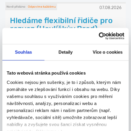
Nově přidáno
Odpovíme každému
07.08.2026
Hledáme flexibilní řidiče pro
rozvoz (Havlíčkův Brod)...
**Přidejte se k našemu týmu! Hledáme spolehlivé
...
Havlíčkův Brod
Souhlas
Detaily
Více o cookies
FRANKOS GROUP s.r.o.
Tato webová stránka používá cookies
Cookies nejsou jen sušenky, je to i způsob, kterým nám
pomáháte ve zlepšování funkcí i obsahu na webu. Díky
29.07.2026
vašemu souhlasu s využíváním cookies pro měření
návštěvnosti, analýzy, personalizaci webu a
Pracovník/ce ostrahy
personalizaci reklam nám i našim partnerům (např.
marketů
vyhledávače, sociální sítě) umožníte zobrazovat lepší
Hledáme spolehlivé a zodpovědné pracovníky/ce
nabídky a zvyšujete svou šanci získat vysněnou
os...