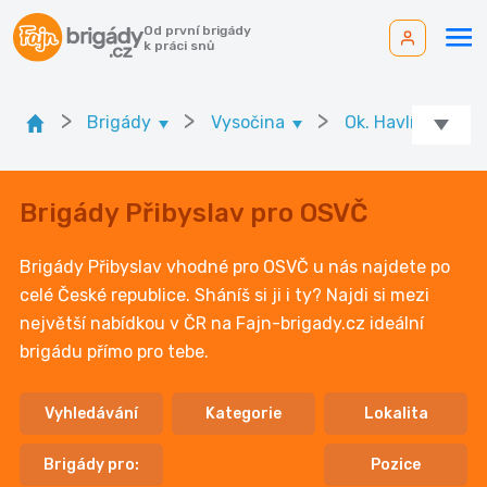
Od první brigády
k práci snů
>
>
>
Brigády
Vysočina
Ok. Havlíčkův Br
Brigády Přibyslav pro OSVČ
Brigády Přibyslav vhodné pro OSVČ u nás najdete po
celé České republice. Sháníš si ji i ty? Najdi si mezi
největší nabídkou v ČR na Fajn-brigady.cz ideální
brigádu přímo pro tebe.
Vyhledávání
Kategorie
Lokalita
Brigády pro:
Pozice