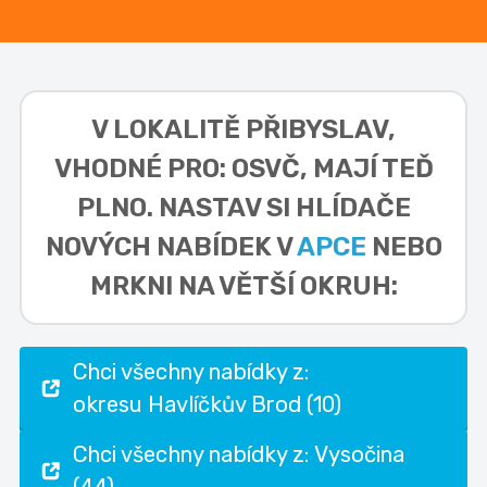
V LOKALITĚ
PŘIBYSLAV,
VHODNÉ PRO: OSVČ,
MAJÍ TEĎ
PLNO. NASTAV SI HLÍDAČE
NOVÝCH NABÍDEK V
APCE
NEBO
MRKNI NA VĚTŠÍ OKRUH:
Chci všechny nabídky z:
okresu Havlíčkův Brod (10)
Chci všechny nabídky z: Vysočina