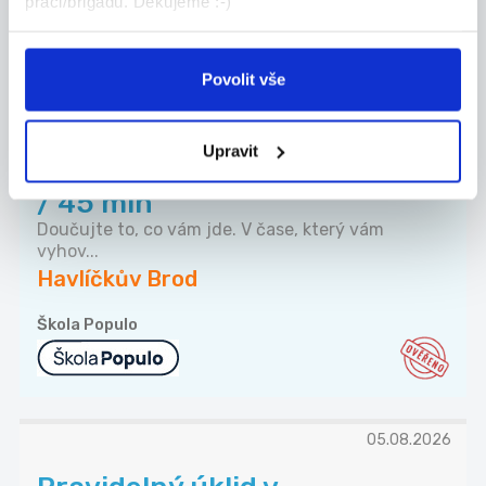
práci/brigádu. Děkujeme :-)
Havlíčkův Brod
LAMA AGENCY s.r.o.
Povolit vše
TOP
Upravit
Doučujte s námi až za 350 Kč
/ 45 min
Doučujte to, co vám jde. V čase, který vám
vyhov...
Havlíčkův Brod
Škola Populo
05.08.2026