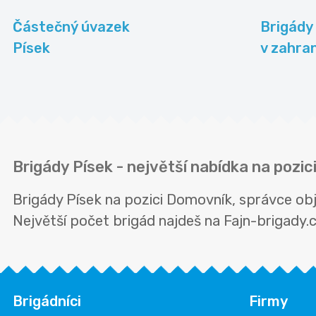
Částečný úvazek
Brigády
Písek
v zahran
Brigády Písek - největší nabídka na pozi
Brigády Písek na pozici Domovník, správce ob
Největší počet brigád najdeš na Fajn-brigady.cz
Brigádníci
Firmy