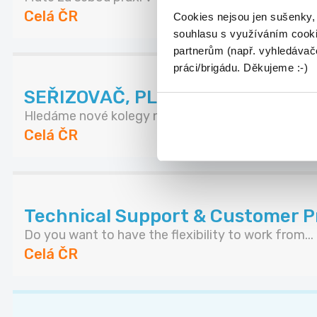
Celá ČR
Cookies nejsou jen sušenky,
souhlasu s využíváním cooki
partnerům (např. vyhledávače
práci/brigádu. Děkujeme :-)
SEŘIZOVAČ, PLASTAŘINA | PÍSE
Hledáme nové kolegy na pozice SEŘIZOVAČ VSTŘI
Celá ČR
Technical Support & Customer Pr
Do you want to have the flexibility to work from...
Celá ČR