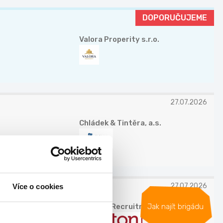
DOPORUČUJEME
Valora Properity s.r.o.
27.07.2026
Chládek & Tintěra, a.s.
27.07.2026
Více o cookies
Jak najít brigádu
Grafton Recruitment s.r.o.