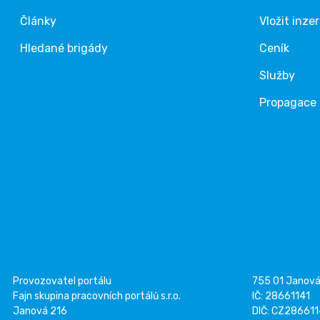
Články
Vložit inze
Hledané brigády
Ceník
Služby
Propagace
Provozovatel portálu
755 01 Janov
Fajn skupina pracovních portálů s.r.o.
IČ: 28661141
Janová 216
DIČ: CZ28661