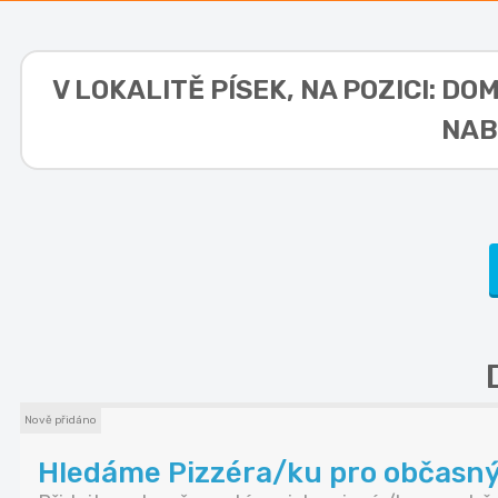
V LOKALITĚ
PÍSEK, NA POZICI: D
NAB
Nově přidáno
Hledáme Pizzéra/ku pro občasný z