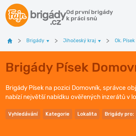
Od první brigády
k práci snů
>
>
>
Brigády
Jihočeský kraj
Ok. Písek
Brigády Písek Domovn
Brigády Písek na pozici Domovník, správce obj
nabízí největší nabídku ověřených inzerátů v lo
Vyhledávání
Kategorie
Lokalita
Brigády pro: