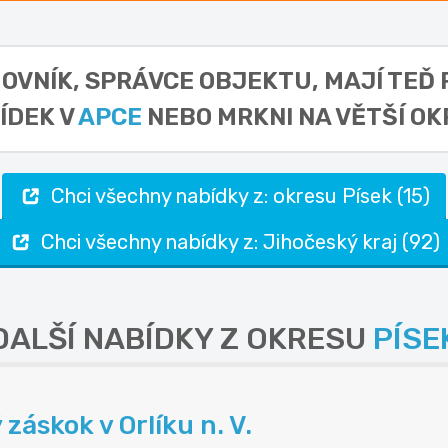
OMOVNÍK, SPRÁVCE OBJEKTU,
MAJÍ TEĎ 
ÍDEK V
APCE
NEBO MRKNI NA VĚTŠÍ OK
Chci všechny nabídky z: okresu Písek (15)
Chci všechny nabídky z: Jihočeský kraj (92)
DALŠÍ NABÍDKY Z OKRESU
PÍSE
áskok v Orlíku n. V.