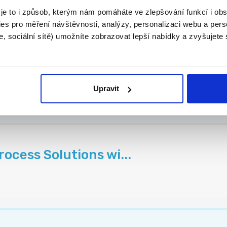
 je to i způsob, kterým nám pomáháte ve zlepšování funkcí i o
es pro měření návštěvnosti, analýzy, personalizaci webu a pers
, sociální sítě) umožníte zobrazovat lepší nabídky a zvyšujete
K | NÁBOROVÝ PŘÍSPĚVEK
KOL...
Upravit
ocess Solutions wi...