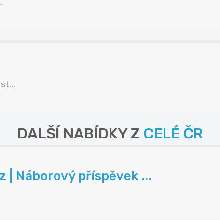
.
t...
DALŠÍ NABÍDKY Z
CELÉ ČR
| Náborový příspěvek ...