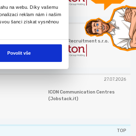
bsahu na webu. Díky vašemu
onalizaci reklam nám i našim
 svou šanci získat vysněnou
27.07.2026
Grafton Recruitment s.r.o.
Povolit vše
27.07.2026
ICON Communication Centres
(Jobstack.it)
TOP