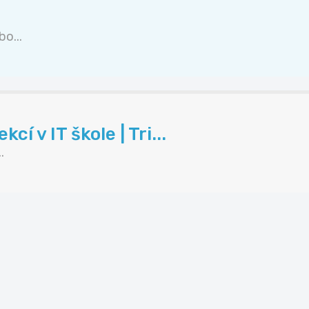
o...
í v IT škole | Tri...
.