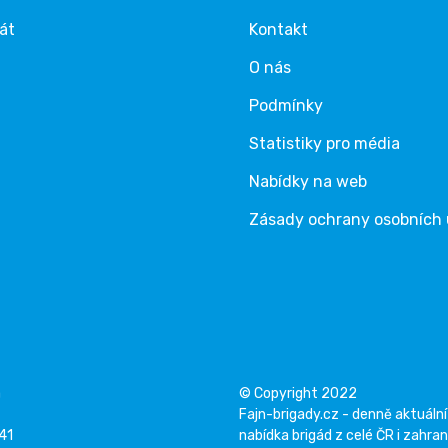
rát
Kontakt
O nás
Podmínky
Statistiky pro média
Nabídky na web
Zásady ochrany osobních
á
© Copyright 2022
Fajn-brigady.cz - denně aktuální
141
nabídka brigád z celé ČR i zahran