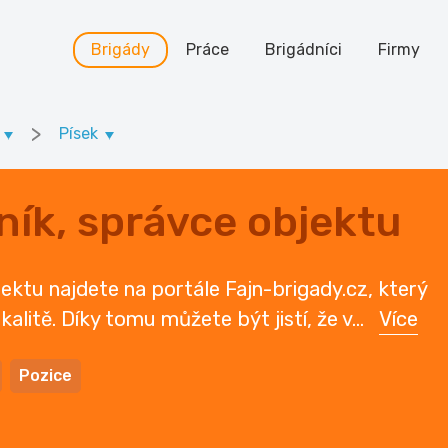
Brigády
Práce
Brigádníci
Firmy
>
Písek
ík, správce objektu
ektu najdete na portále Fajn-brigady.cz, který
kalitě. Díky tomu můžete být jistí, že v
...
Více
Pozice