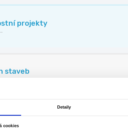
stní projekty
..
h staveb
Detaily
Ž 70 000 KČ | PÍSEK
á cookies
...