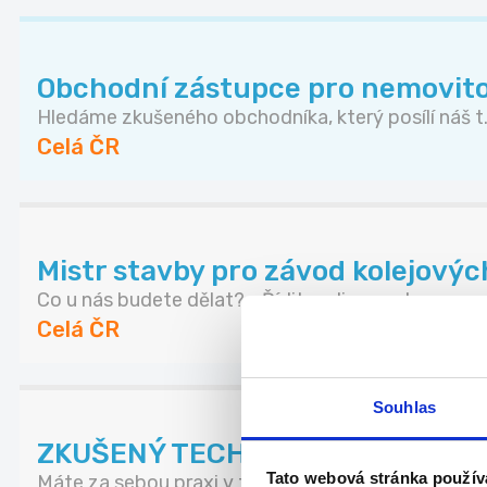
Obchodní zástupce pro nemovito
Hledáme zkušeného obchodníka, který posílí náš t.
Celá ČR
Mistr stavby pro závod kolejovýc
Co u nás budete dělat? - Řídit realizace sta...
Celá ČR
Souhlas
ZKUŠENÝ TECHNICKÝ NÁKUPČÍ | A
Tato webová stránka použív
Máte za sebou praxi v technickém nákupu a domluv