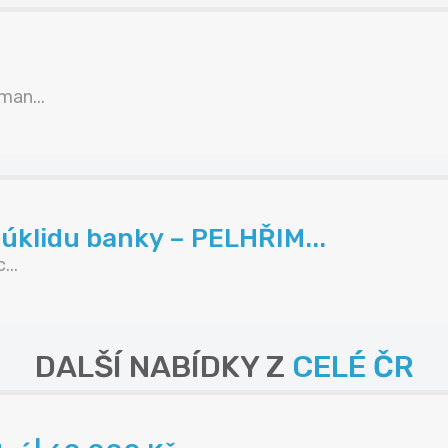
an...
úklidu banky – PELHŘIM...
...
DALŠÍ NABÍDKY Z
CELÉ ČR