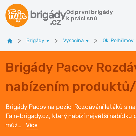
Od první brigády
k práci snů
>
>
>
Brigády
Vysočina
Ok. Pelhřimov
Brigády Pacov Rozdáv
nabízením produktů/
Brigády Pacov na pozici Rozdávání letáků s n
Fajn-brigady.cz, který nabízí největší nabídku 
můž
...
Více