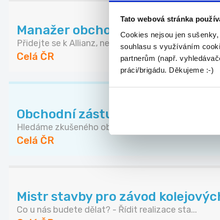
Tato webová stránka použív
Manažer obchodního týmu Allianz 
Cookies nejsou jen sušenky,
Přidejte se k Allianz, největší pojišťovně na sv...
souhlasu s využíváním cooki
Celá ČR
partnerům (např. vyhledávače
práci/brigádu. Děkujeme :-)
Obchodní zástupce pro nemovito
Hledáme zkušeného obchodníka, který posílí náš t.
Celá ČR
Mistr stavby pro závod kolejovýc
Co u nás budete dělat? - Řídit realizace sta...