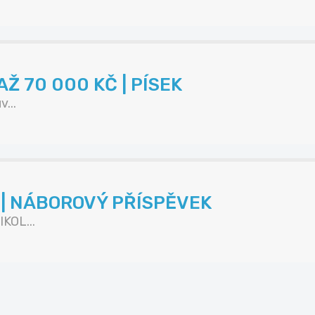
Ž 70 000 KČ | PÍSEK
...
K | NÁBOROVÝ PŘÍSPĚVEK
KOL...