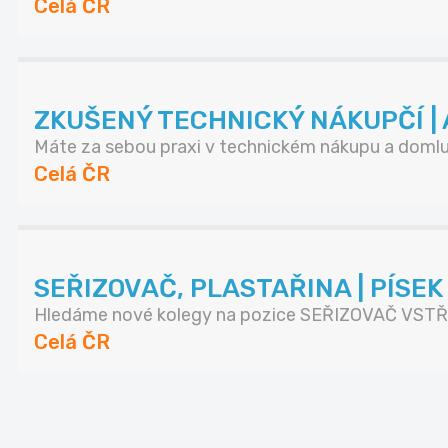
Celá ČR
ZKUŠENÝ TECHNICKÝ NÁKUPČÍ | A
Máte za sebou praxi v technickém nákupu a domluv
Celá ČR
SEŘIZOVAČ, PLASTAŘINA | PÍSE
Hledáme nové kolegy na pozice SEŘIZOVAČ VSTŘI
Celá ČR