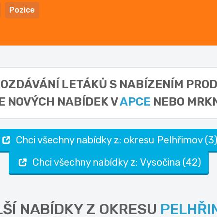
Pozice
: ROZDÁVÁNÍ LETÁKŮ S NABÍZENÍM PR
E NOVÝCH NABÍDEK V
APCE
NEBO MRKN
Chci všechny nabídky z: okresu Pelhřimov (3
Chci všechny nabídky z: Vysočina (42)
ŠÍ NABÍDKY Z OKRESU
PELHŘI