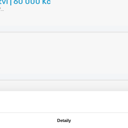
tví | 60 000 Kč
..
ních směn
Detaily