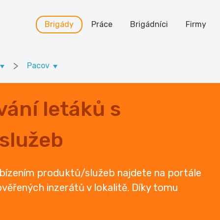
Brigády
Práce
Brigádníci
Firmy
>
Pacov
ání letáků s
služeb
abízením produktů/služeb najdete na portále
ověřených inzerátů v lokalitě. Díky tomu