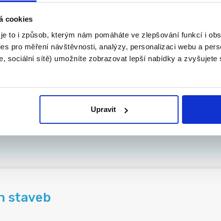
á cookies
| Náborový příspěvek ...
 je to i způsob, kterým nám pomáháte ve zlepšování funkcí i o
es pro měření návštěvnosti, analýzy, personalizaci webu a pers
, sociální sítě) umožníte zobrazovat lepší nabídky a zvyšujete
Upravit
stní projekty
..
h staveb