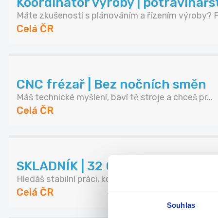
Koordinátor výroby | potravinářs
Máte zkušenosti s plánováním a řízením výroby? P.
Celá ČR
CNC frézař | Bez nočních směn
Máš technické myšlení, baví tě stroje a chceš pr...
Celá ČR
SKLADNÍK | 32 000 Kč | Bez noč
Hledáš stabilní práci, kde se neztratíš a všechn...
Celá ČR
Souhlas