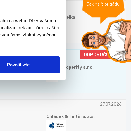
Jak najít brigádu
24.07.2026
Jan Koudelka
bsahu na webu. Díky vašemu
onalizaci reklam nám i našim
 svou šanci získat vysněnou
DOPORUČUJEME
Povolit vše
Valora Properity s.r.o.
27.07.2026
Chládek & Tintěra, a.s.