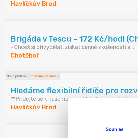
Havlíčkův Brod
Brigáda v Tescu - 172 Kč/hod! (C
- Chceš si přivydělat, získat cenné zkušenosti a...
Chotěboř
Nově přidáno
Odpovíme každému
Hledáme flexibilní řidiče pro rozv
**Přidejte se k našemu týmu! Hledáme spolehlivé ..
Havlíčkův Brod
Souhlas