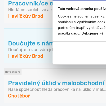
Pracovník/ce ostrahy marketů
Tato webová stránka použív
Hledáme spolehlivé a zodpovědné pracovníky/ce o
Havlíčkův Brod
Cookies nejsou jen sušenky,
souhlasu s využíváním cooki
partnerům (např. vyhledávače
práci/brigádu. Děkujeme :-)
Doučujte s námi až za 350 Kč / 
Doučujte to, co vám jde. V čase, který vám vyhov..
Havlíčkův Brod
Nově přidáno
Pravidelný úklid v maloobchodní pr
Naše společnost hledá pracovníka naí úklid v mal...
Chotěboř