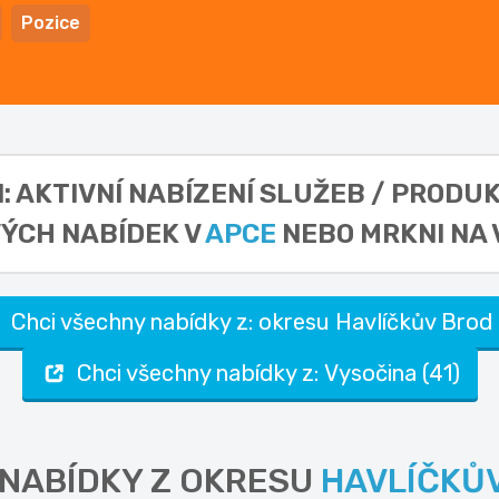
Pozice
I: AKTIVNÍ NABÍZENÍ SLUŽEB / PRODU
ÝCH NABÍDEK V
APCE
NEBO MRKNI NA 
Chci všechny nabídky z: okresu Havlíčkův Brod 
Chci všechny nabídky z: Vysočina (41)
 NABÍDKY Z OKRESU
HAVLÍČKŮ