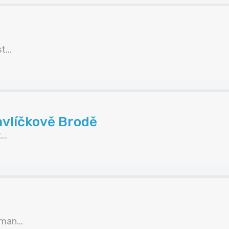
...
avlíčkově Brodě
..
an...