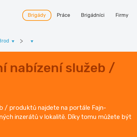
Brigády
Práce
Brigádníci
Firmy
>
Brod
í nabízení služeb /
eb / produktů najdete na portále Fajn-
ených inzerátů v lokalitě. Díky tomu můžete být