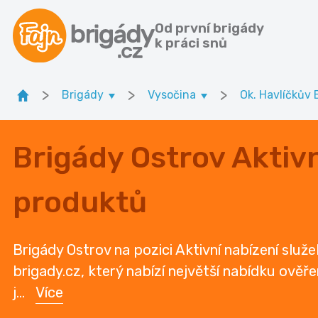
Od první brigády
k práci snů
>
>
>
Brigády
Vysočina
Ok. Havlíčkův 
Brigády Ostrov Aktivn
produktů
Brigády Ostrov na pozici Aktivní nabízení služ
brigady.cz, který nabízí největší nabídku ověř
j
...
Více