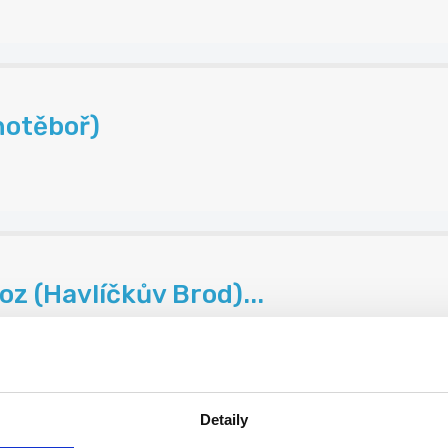
hotěboř)
oz (Havlíčkův Brod)...
.
Detaily