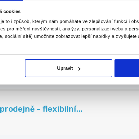
á cookies
s...
 je to i způsob, kterým nám pomáháte ve zlepšování funkcí i o
es pro měření návštěvnosti, analýzy, personalizaci webu a pers
, sociální sítě) umožníte zobrazovat lepší nabídky a zvyšujete
45 min
.
Upravit
odejně - flexibilní...