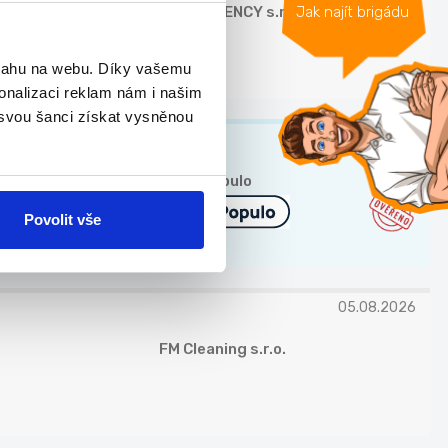
Jak najít brigádu
LAMA AGENCY s.r.o.
bsahu na webu. Díky vašemu
onalizaci reklam nám i našim
 svou šanci získat vysněnou
TOP
Škola Populo
Povolit vše
05.08.2026
FM Cleaning s.r.o.