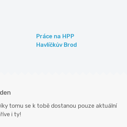
Práce na HPP
Havlíčkův Brod
 den
 Díky tomu se k tobě dostanou pouze aktuální
íve i ty!