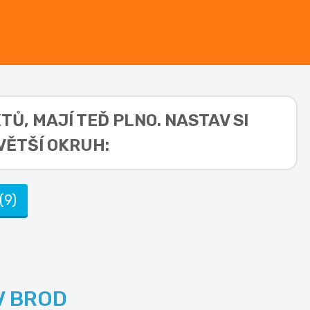
KTŮ,
MAJÍ TEĎ PLNO. NASTAV SI
VĚTŠÍ OKRUH:
(9)
V BROD