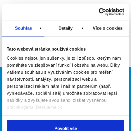
Upozornit na inzerát
Přidat do oblíbených
Souhlas
Detaily
Více o cookies
Zpět
Tato webová stránka používá cookies
Cookies nejsou jen sušenky, je to i způsob, kterým nám
pomáháte ve zlepšování funkcí i obsahu na webu. Díky
vašemu souhlasu s využíváním cookies pro měření
návštěvnosti, analýzy, personalizaci webu a
Brigádníci
Firmy
personalizaci reklam nám i našim partnerům (např.
Články
Vložit inzerát
vyhledávače, sociální sítě) umožníte zobrazovat lepší
Hledané brigády
Ceník
nabídky a zvyšujete svou šanci získat vysněnou
Propagace
práci/brigádu. Děkujeme :-)
O portálu
Naše další projekty
Povolit vše