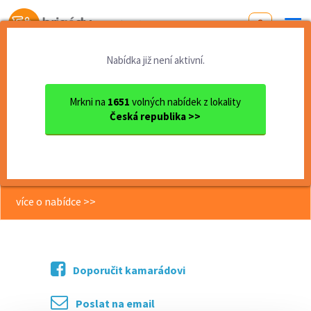
Od první brigády
k práci snů
Nabídka již není aktivní.
Domů
Zlínský kraj
okres Zlín
Zlín
Nadšený/á lektor/ka angličt...
Mrkni na
1651
volných nabídek z lokality
Česká republika >>
<< Zpět
Nadšený/á lektor/ka angličtiny pro
děti
více o nabídce >>
Doporučit kamarádovi
Poslat na email