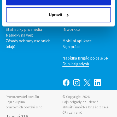
Kontakt
Mobilní aplikace
O nás
Fajn brigády
Upravit
Podmínky
Upravit předvolby cookies
Nabídka práce z celé ČR
Statistiky pro média
INwork.cz
Nabídky na web
Zásady ochrany osobních
Mobilní aplikace
údajů
Fajn práce
Nabídka brigád po celé SR
Fajn-brigady.sk
Provozovatel portálu
© Copyright 2026
Fajn skupina
Fajn-brigady.cz - denně
pracovních portálů s.r.o.
aktuální
nabídka brigád z celé
ČR i zahraničí
Janová 216