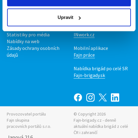
Kontakt
Mobilní aplikace
O nás
Fajn brigády
Upravit
Podmínky
Upravit předvolby cookies
Nabídka práce z celé ČR
Statistiky pro média
INwork.cz
Nabídky na web
Zásady ochrany osobních
Mobilní aplikace
údajů
Fajn práce
Nabídka brigád po celé SR
Fajn-brigady.sk
Provozovatel portálu
© Copyright 2026
Fajn skupina
Fajn-brigady.cz - denně
pracovních portálů s.r.o.
aktuální
nabídka brigád z celé
ČR i zahraničí
Janová 216