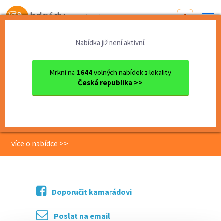
Od první brigády
k práci snů
Nabídka již není aktivní.
Domů
Středočeský kraj
okres Příbram
Příbram
Lektor/ka příměstského tábo...
Mrkni na
1644
volných nabídek z lokality
Česká republika >>
<< Zpět
Lektor/ka příměstského tábora
Veselá věda
více o nabídce >>
Doporučit kamarádovi
Poslat na email