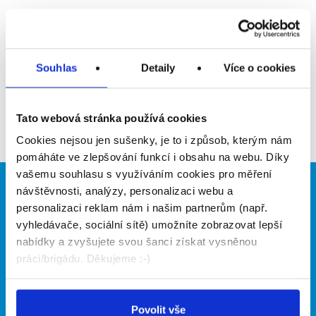
Upozornit na inzerát
Přidat do oblíbených
Souhlas
Detaily
Více o cookies
Zpět
Tato webová stránka používá cookies
Cookies nejsou jen sušenky, je to i způsob, kterým nám
pomáháte ve zlepšování funkcí i obsahu na webu. Díky
vašemu souhlasu s využíváním cookies pro měření
návštěvnosti, analýzy, personalizaci webu a
Brigádníci
Firmy
personalizaci reklam nám i našim partnerům (např.
Články
Vložit inzerát
vyhledávače, sociální sítě) umožníte zobrazovat lepší
Hledané brigády
Ceník
nabídky a zvyšujete svou šanci získat vysněnou
Propagace
práci/brigádu. Děkujeme :-)
O portálu
Naše další projekty
Povolit vše