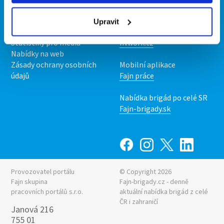
O nás
Fajn brigády
Podmínky
Upravit
Upravit předvolby cookies
Nabídka práce z celé ČR
Statistiky pro média
INwork.cz
Nabídky na web
Zásady ochrany osobních
Mobilní aplikace
údajů
Fajn práce
Nabídka brigád po celé SR
Fajn-brigady.sk
Provozovatel portálu
© Copyright 2026
Fajn skupina
Fajn-brigady.cz - denně
pracovních portálů s.r.o.
aktuální
nabídka brigád z celé
ČR i zahraničí
Janová 216
755 01