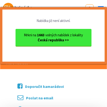
Od první brigády
k práci snů
Nabídka již není aktivní.
Domů
Pardubický kraj
okres Pardubice
Pardubice
pomocná síla v kuchyni
Mrkni na
1663
volných nabídek z lokality
Česká republika >>
<< Zpět
pomocná síla v kuchyni
více o nabídce >>
Doporučit kamarádovi
Poslat na email