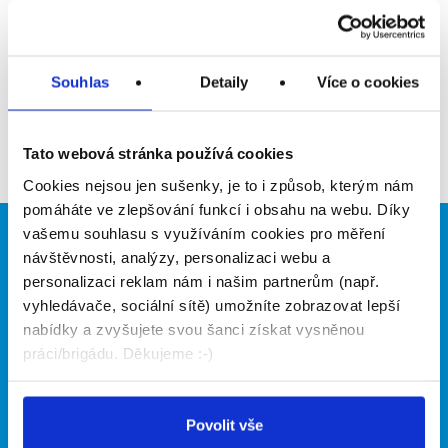
Upozornit na inzerát
Přidat do oblíbených
Souhlas
Detaily
Více o cookies
Zpět
Tato webová stránka používá cookies
Cookies nejsou jen sušenky, je to i způsob, kterým nám
pomáháte ve zlepšování funkcí i obsahu na webu. Díky
vašemu souhlasu s využíváním cookies pro měření
Brigádníci
Firmy
návštěvnosti, analýzy, personalizaci webu a
personalizaci reklam nám i našim partnerům (např.
Články
Vložit inzerát
vyhledávače, sociální sítě) umožníte zobrazovat lepší
Hledané brigády
Ceník
nabídky a zvyšujete svou šanci získat vysněnou
Propagace
práci/brigádu. Děkujeme :-)
O portálu
Naše další projekty
Povolit vše
Kontakt
Mobilní aplikace