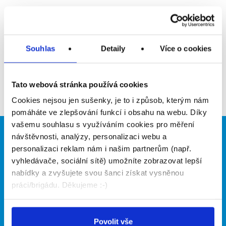
Upozornit na inzerát
Přidat do oblíbených
Souhlas
Detaily
Více o cookies
Zpět
Tato webová stránka používá cookies
Cookies nejsou jen sušenky, je to i způsob, kterým nám
pomáháte ve zlepšování funkcí i obsahu na webu. Díky
vašemu souhlasu s využíváním cookies pro měření
návštěvnosti, analýzy, personalizaci webu a
Brigádníci
Firmy
personalizaci reklam nám i našim partnerům (např.
Články
Vložit inzerát
vyhledávače, sociální sítě) umožníte zobrazovat lepší
Hledané brigády
Ceník
nabídky a zvyšujete svou šanci získat vysněnou
Propagace
práci/brigádu. Děkujeme :-)
O portálu
Naše další projekty
Povolit vše