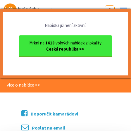
Od první brigády
k práci snů
Nabídka již není aktivní.
Domů
Moravskoslezský kraj
okres Ostrava
Ostrava
Obsluha půjčovny motokár v ...
Mrkni na
1618
volných nabídek z lokality
Česká republika >>
<< Zpět
Obsluha půjčovny motokár v
Ostravě Vítkovicích
více o nabídce >>
Doporučit kamarádovi
Poslat na email