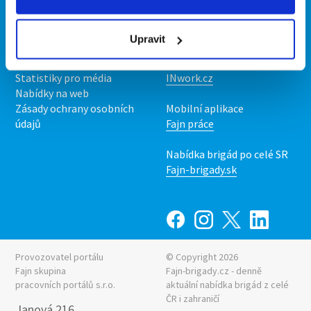
Kontakt
Mobilní aplikace
O nás
Fajn brigády
Upravit
Podmínky
Upravit předvolby cookies
Nabídka práce z celé ČR
Statistiky pro média
INwork.cz
Nabídky na web
Zásady ochrany osobních
Mobilní aplikace
údajů
Fajn práce
Nabídka brigád po celé SR
Fajn-brigady.sk
Provozovatel portálu
© Copyright 2026
Fajn skupina
Fajn-brigady.cz - denně
pracovních portálů s.r.o.
aktuální
nabídka brigád z celé
ČR i zahraničí
Janová 216