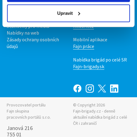
O nás
Fajn brigády
Podmínky
Upravit
Upravit předvolby cookies
Nabídka práce z celé ČR
Statistiky pro média
INwork.cz
Nabídky na web
Zásady ochrany osobních
Mobilní aplikace
údajů
Fajn práce
Nabídka brigád po celé SR
Fajn-brigady.sk
Provozovatel portálu
© Copyright 2026
Fajn skupina
Fajn-brigady.cz - denně
pracovních portálů s.r.o.
aktuální
nabídka brigád z celé
ČR i zahraničí
Janová 216
755 01