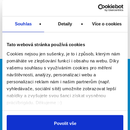
Upozornit na inzerát
Přidat do oblíbených
Souhlas
Detaily
Více o cookies
Zpět
Tato webová stránka používá cookies
Cookies nejsou jen sušenky, je to i způsob, kterým nám
pomáháte ve zlepšování funkcí i obsahu na webu. Díky
vašemu souhlasu s využíváním cookies pro měření
Brigádníci
Firmy
návštěvnosti, analýzy, personalizaci webu a
personalizaci reklam nám i našim partnerům (např.
Články
Vložit inzerát
vyhledávače, sociální sítě) umožníte zobrazovat lepší
Hledané brigády
Ceník
nabídky a zvyšujete svou šanci získat vysněnou
Propagace
práci/brigádu. Děkujeme :-)
O portálu
Naše další projekty
Povolit vše
Kontakt
Mobilní aplikace