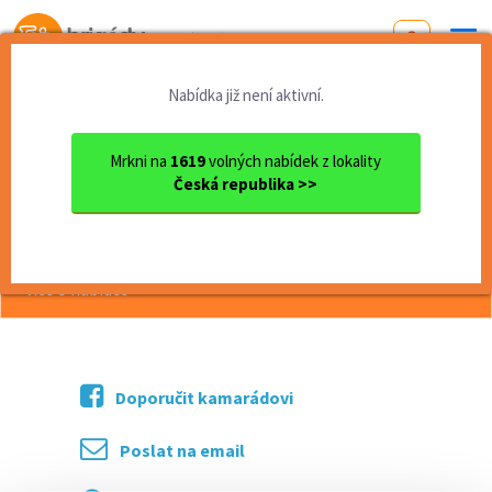
Od první brigády
k práci snů
Nabídka již není aktivní.
Domů
Moravskoslezský kraj
okres Opava
Opava
Letní brigáda, od 27 000 Kč
Mrkni na
1619
volných nabídek z lokality
Česká republika >>
<< Zpět
Letní brigáda, od 27 000 Kč
více o nabídce >>
Doporučit kamarádovi
Poslat na email