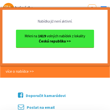
Od první brigády
k práci snů
Nabídka již není aktivní.
Domů
Olomoucký kraj
okres Olomouc
Olomouc
Počítání zboží - 145-200Kč/...
Mrkni na
1619
volných nabídek z lokality
Česká republika >>
<< Zpět
Počítání zboží - 145-200Kč/hod -
možnost volby směn
více o nabídce >>
Doporučit kamarádovi
Poslat na email