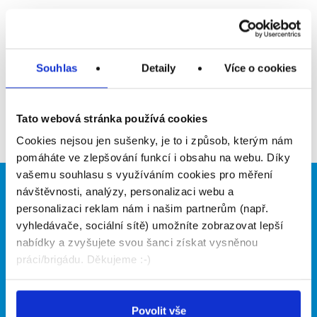
Upozornit na inzerát
Přidat do oblíbených
Souhlas
Detaily
Více o cookies
Zpět
Tato webová stránka používá cookies
Cookies nejsou jen sušenky, je to i způsob, kterým nám
pomáháte ve zlepšování funkcí i obsahu na webu. Díky
vašemu souhlasu s využíváním cookies pro měření
návštěvnosti, analýzy, personalizaci webu a
Brigádníci
Firmy
personalizaci reklam nám i našim partnerům (např.
Články
Vložit inzerát
vyhledávače, sociální sítě) umožníte zobrazovat lepší
Hledané brigády
Ceník
nabídky a zvyšujete svou šanci získat vysněnou
Propagace
práci/brigádu. Děkujeme :-)
O portálu
Naše další projekty
Povolit vše