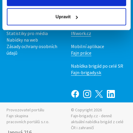
Kontakt
Mobilní aplikace
O nás
Fajn brigády
Upravit
Podmínky
Upravit předvolby cookies
Nabídka práce z celé ČR
Statistiky pro média
INwork.cz
Nabídky na web
Zásady ochrany osobních
Mobilní aplikace
údajů
Fajn práce
Nabídka brigád po celé SR
Fajn-brigady.sk
Provozovatel portálu
© Copyright 2026
Fajn skupina
Fajn-brigady.cz - denně
pracovních portálů s.r.o.
aktuální
nabídka brigád z celé
ČR i zahraničí
Janová 216