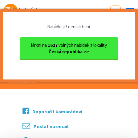
Od první brigády
k práci snů
Nabídka již není aktivní.
Domů
Olomoucký kraj
okres Olomouc
Olomouc
Lektorka/lektor do hudební ...
Mrkni na
1627
volných nabídek z lokality
Česká republika >>
<< Zpět
Lektorka/lektor do hudební školy
více o nabídce >>
Doporučit kamarádovi
Poslat na email