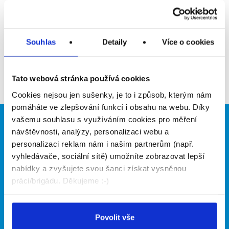
Upozornit na inzerát
Přidat do oblíbených
Souhlas
Detaily
Více o cookies
Zpět
Tato webová stránka používá cookies
Cookies nejsou jen sušenky, je to i způsob, kterým nám
pomáháte ve zlepšování funkcí i obsahu na webu. Díky
vašemu souhlasu s využíváním cookies pro měření
Brigádníci
Firmy
návštěvnosti, analýzy, personalizaci webu a
personalizaci reklam nám i našim partnerům (např.
Články
Vložit inzerát
vyhledávače, sociální sítě) umožníte zobrazovat lepší
Hledané brigády
Ceník
nabídky a zvyšujete svou šanci získat vysněnou
Propagace
práci/brigádu. Děkujeme :-)
O portálu
Naše další projekty
Povolit vše
Kontakt
Mobilní aplikace