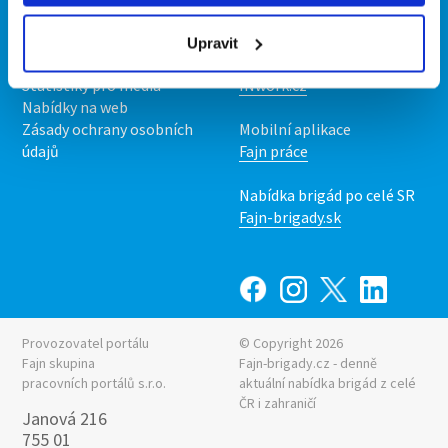
O nás
Fajn brigády
Podmínky
Upravit
Upravit předvolby cookies
Nabídka práce z celé ČR
Statistiky pro média
INwork.cz
Nabídky na web
Zásady ochrany osobních
Mobilní aplikace
údajů
Fajn práce
Nabídka brigád po celé SR
Fajn-brigady.sk
Provozovatel portálu
© Copyright 2026
Fajn skupina
Fajn-brigady.cz - denně
pracovních portálů s.r.o.
aktuální
nabídka brigád z celé
ČR i zahraničí
Janová 216
755 01