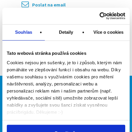
Poslat na email
Upozornit na inzerát
Souhlas
Detaily
Více o cookies
Přidat do oblíbených
Tato webová stránka používá cookies
Zpět
Cookies nejsou jen sušenky, je to i způsob, kterým nám
pomáháte ve zlepšování funkcí i obsahu na webu. Díky
vašemu souhlasu s využíváním cookies pro měření
návštěvnosti, analýzy, personalizaci webu a
Brigádníci
Firmy
personalizaci reklam nám i našim partnerům (např.
vyhledávače, sociální sítě) umožníte zobrazovat lepší
Články
Vložit inzerát
nabídky a zvyšujete svou šanci získat vysněnou
Hledané brigády
Ceník
práci/brigádu. Děkujeme :-)
Propagace