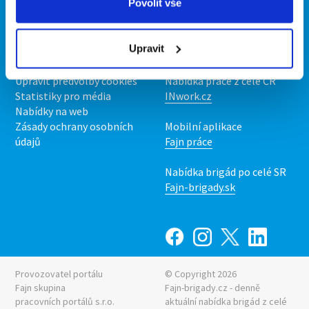
Povolit vše
O portálu
Naše další projekty
Kontakt
Mobilní aplikace
Upravit
O nás
Fajn brigády
Podmínky
Upravit předvolby cookies
Nabídka práce z celé ČR
Statistiky pro média
INwork.cz
Nabídky na web
Zásady ochrany osobních
Mobilní aplikace
údajů
Fajn práce
Nabídka brigád po celé SR
Fajn-brigady.sk
Provozovatel portálu
© Copyright 2026
Fajn skupina
Fajn-brigady.cz - denně
pracovních portálů s.r.o.
aktuální
nabídka brigád z celé