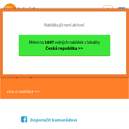
Od první brigády
k práci snů
Nabídka již není aktivní.
Domů
Plzeňský kraj
okres Plzeň - sever
Nýřany
Brigádník (m/ž) - Vybalován...
Mrkni na
1647
volných nabídek z lokality
Česká republika >>
<< Zpět
Brigádník (m/ž) -
Vybalování/pokladna (200 Kč/hod.)
- Nýřany
více o nabídce >>
Doporučit kamarádovi