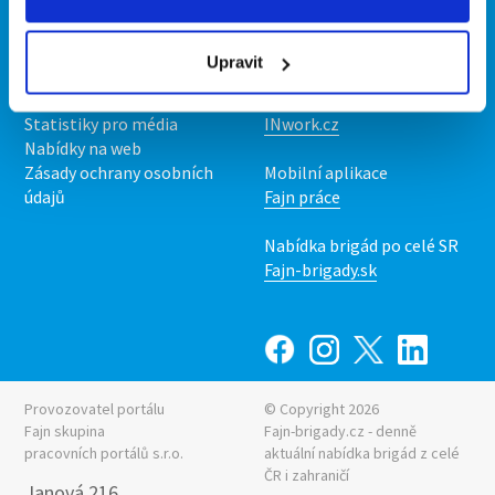
Kontakt
Mobilní aplikace
O nás
Fajn brigády
Upravit
Podmínky
Upravit předvolby cookies
Nabídka práce z celé ČR
Statistiky pro média
INwork.cz
Nabídky na web
Zásady ochrany osobních
Mobilní aplikace
údajů
Fajn práce
Nabídka brigád po celé SR
Fajn-brigady.sk
Provozovatel portálu
© Copyright 2026
Fajn skupina
Fajn-brigady.cz - denně
pracovních portálů s.r.o.
aktuální
nabídka brigád z celé
ČR i zahraničí
Janová 216