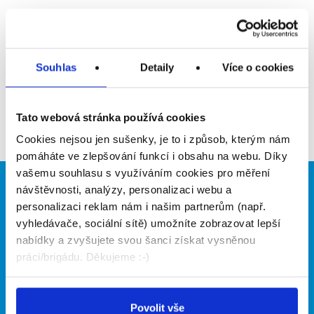
Upozornit na inzerát
Přidat do oblíbených
Souhlas
Detaily
Více o cookies
Zpět
Tato webová stránka používá cookies
Cookies nejsou jen sušenky, je to i způsob, kterým nám
pomáháte ve zlepšování funkcí i obsahu na webu. Díky
vašemu souhlasu s využíváním cookies pro měření
návštěvnosti, analýzy, personalizaci webu a
Brigádníci
Firmy
personalizaci reklam nám i našim partnerům (např.
Články
Vložit inzerát
vyhledávače, sociální sítě) umožníte zobrazovat lepší
Hledané brigády
Ceník
nabídky a zvyšujete svou šanci získat vysněnou
Propagace
práci/brigádu. Děkujeme :-)
O portálu
Naše další projekty
Povolit vše