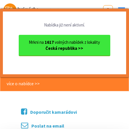
Od první brigády
k práci snů
Nabídka již není aktivní.
Domů
Středočeský kraj
okres Praha - západ
Mníšek pod Brdy
Lektor/ka příměstského tábo...
Mrkni na
1617
volných nabídek z lokality
Česká republika >>
<< Zpět
Lektor/ka příměstského tábora
Veselá věda
více o nabídce >>
Doporučit kamarádovi
Poslat na email