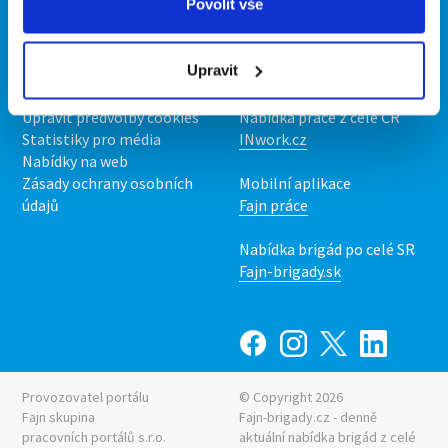
Povolit vše
O portálu
Naše další projekty
Kontakt
Mobilní aplikace
Upravit
O nás
Fajn brigády
Podmínky
Upravit předvolby cookies
Nabídka práce z celé ČR
Statistiky pro média
INwork.cz
Nabídky na web
Zásady ochrany osobních
Mobilní aplikace
údajů
Fajn práce
Nabídka brigád po celé SR
Fajn-brigady.sk
Provozovatel portálu
© Copyright 2026
Fajn skupina
Fajn-brigady.cz - denně
pracovních portálů s.r.o.
aktuální
nabídka brigád z celé