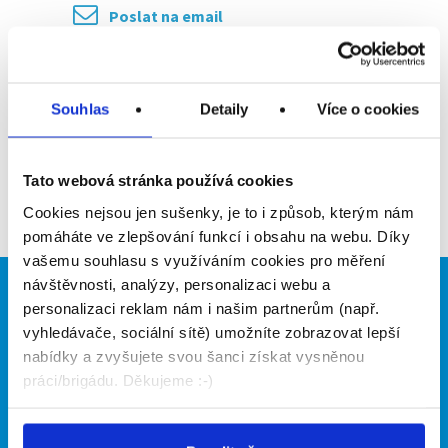
Poslat na email
Upozornit na inzerát
Souhlas
Detaily
Více o cookies
Přidat do oblíbených
Tato webová stránka používá cookies
Zpět
Cookies nejsou jen sušenky, je to i způsob, kterým nám
pomáháte ve zlepšování funkcí i obsahu na webu. Díky
vašemu souhlasu s využíváním cookies pro měření
návštěvnosti, analýzy, personalizaci webu a
Brigádníci
Firmy
personalizaci reklam nám i našim partnerům (např.
vyhledávače, sociální sítě) umožníte zobrazovat lepší
Články
Vložit inzerát
nabídky a zvyšujete svou šanci získat vysněnou
Hledané brigády
Ceník
práci/brigádu. Děkujeme :-)
Propagace