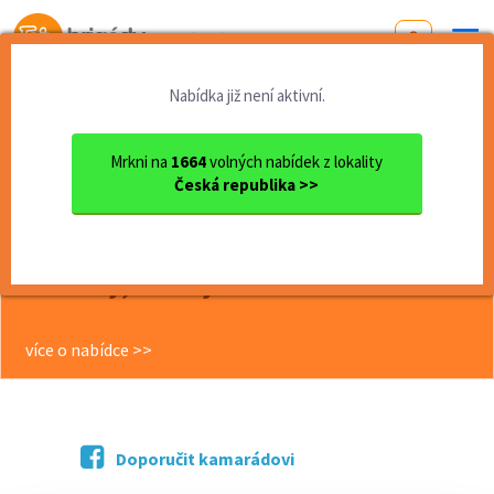
Od první brigády
k práci snů
Nabídka již není aktivní.
Domů
Jihomoravský kraj
okres Brno
Brno
Flexibilní brigáda - Miniba...
Mrkni na
1664
volných nabídek z lokality
Česká republika >>
<< Zpět
Flexibilní brigáda - Minibar ve
vlacích ČD, 145 Kč/hod.,příplat.
víkendy, svátky
více o nabídce >>
Doporučit kamarádovi