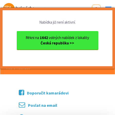
Od první brigády
k práci snů
Nabídka již není aktivní.
Domů
Jihomoravský kraj
okres Brno
Brno
pekař/pekařka
Mrkni na
1642
volných nabídek z lokality
Česká republika >>
<< Zpět
pekař/pekařka
více o nabídce >>
Doporučit kamarádovi
Poslat na email