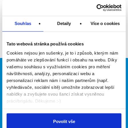
Upozornit na inzerát
Přidat do oblíbených
Souhlas
Detaily
Více o cookies
Zpět
Tato webová stránka používá cookies
Cookies nejsou jen sušenky, je to i způsob, kterým nám
pomáháte ve zlepšování funkcí i obsahu na webu. Díky
vašemu souhlasu s využíváním cookies pro měření
Brigádníci
Firmy
návštěvnosti, analýzy, personalizaci webu a
personalizaci reklam nám i našim partnerům (např.
Články
Vložit inzerát
vyhledávače, sociální sítě) umožníte zobrazovat lepší
Hledané brigády
Ceník
nabídky a zvyšujete svou šanci získat vysněnou
Propagace
práci/brigádu. Děkujeme :-)
O portálu
Naše další projekty
Povolit vše
Kontakt
Mobilní aplikace