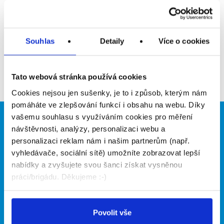
Upozornit na inzerát
Přidat do oblíbených
Souhlas
Detaily
Více o cookies
Zpět
Tato webová stránka používá cookies
Cookies nejsou jen sušenky, je to i způsob, kterým nám
pomáháte ve zlepšování funkcí i obsahu na webu. Díky
vašemu souhlasu s využíváním cookies pro měření
Brigádníci
Firmy
návštěvnosti, analýzy, personalizaci webu a
personalizaci reklam nám i našim partnerům (např.
Články
Vložit inzerát
vyhledávače, sociální sítě) umožníte zobrazovat lepší
Hledané brigády
Ceník
nabídky a zvyšujete svou šanci získat vysněnou
Propagace
práci/brigádu. Děkujeme :-)
O portálu
Naše další projekty
Povolit vše
Kontakt
Mobilní aplikace