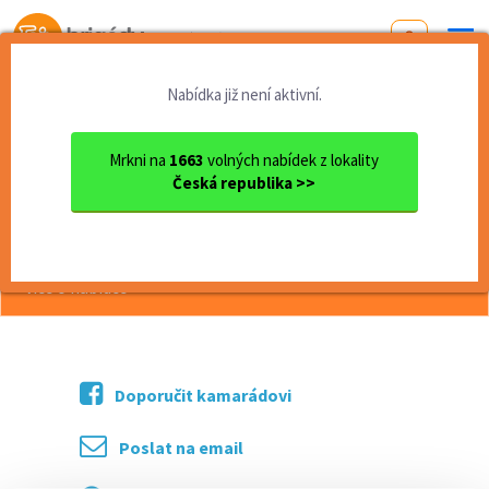
Od první brigády
k práci snů
Nabídka již není aktivní.
Domů
Jihomoravský kraj
okres Brno
Brno
Pomocná síla
Mrkni na
1663
volných nabídek z lokality
Česká republika >>
<< Zpět
Pomocná síla
více o nabídce >>
Doporučit kamarádovi
Poslat na email