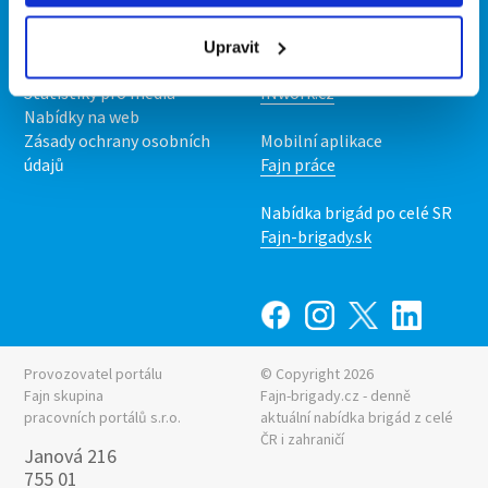
O nás
Fajn brigády
Podmínky
Upravit
Upravit předvolby cookies
Nabídka práce z celé ČR
Statistiky pro média
INwork.cz
Nabídky na web
Zásady ochrany osobních
Mobilní aplikace
údajů
Fajn práce
Nabídka brigád po celé SR
Fajn-brigady.sk
Provozovatel portálu
© Copyright 2026
Fajn skupina
Fajn-brigady.cz - denně
pracovních portálů s.r.o.
aktuální
nabídka brigád z celé
ČR i zahraničí
Janová 216
755 01