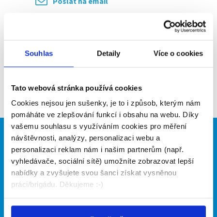
Poslat na email
Upozornit na inzerát
Přidat do oblíbených
Souhlas
Detaily
Více o cookies
Zpět
Tato webová stránka používá cookies
Cookies nejsou jen sušenky, je to i způsob, kterým nám
pomáháte ve zlepšování funkcí i obsahu na webu. Díky
vašemu souhlasu s využíváním cookies pro měření
návštěvnosti, analýzy, personalizaci webu a
Brigádníci
Firmy
personalizaci reklam nám i našim partnerům (např.
Články
Vložit inzerát
vyhledávače, sociální sítě) umožníte zobrazovat lepší
Hledané brigády
Ceník
nabídky a zvyšujete svou šanci získat vysněnou
Propagace
práci/brigádu. Děkujeme :-)
O portálu
Naše další projekty