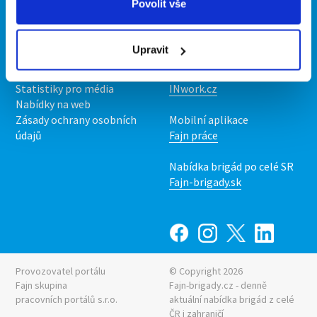
Povolit vše
Kontakt
Mobilní aplikace
O nás
Fajn brigády
Upravit
Podmínky
Upravit předvolby cookies
Nabídka práce z celé ČR
Statistiky pro média
INwork.cz
Nabídky na web
Zásady ochrany osobních
Mobilní aplikace
údajů
Fajn práce
Nabídka brigád po celé SR
Fajn-brigady.sk
Provozovatel portálu
© Copyright 2026
Fajn skupina
Fajn-brigady.cz - denně
pracovních portálů s.r.o.
aktuální
nabídka brigád z celé
ČR i zahraničí