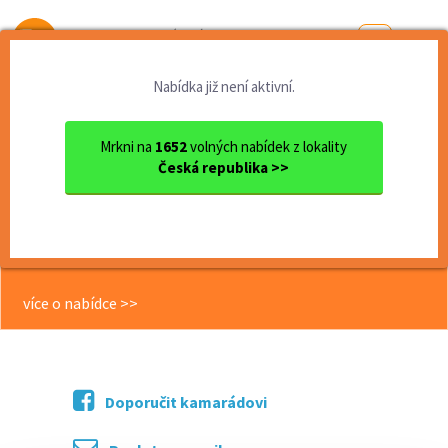
Od první brigády
k práci snů
Nabídka již není aktivní.
Domů
Jihomoravský kraj
okres Brno
Brno
Obsluha kina 5D Cinema Maxi...
Mrkni na
1652
volných nabídek z lokality
Česká republika >>
<< Zpět
Obsluha kina 5D Cinema Maxim v
Brně - Brněnská přehrada
více o nabídce >>
Doporučit kamarádovi