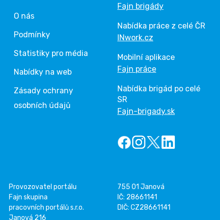
Fajn brigády
O nás
Nabídka práce z celé ČR
Podmínky
INwork.cz
Statistiky pro média
Mobilní aplikace
Fajn práce
Nabídky na web
Nabídka brigád po celé
Zásady ochrany
SR
osobních údajů
Fajn-brigady.sk
Provozovatel portálu
755 01 Janová
Fajn skupina
IČ: 28661141
pracovních portálů s.r.o.
DIČ: CZ28661141
Janová 216