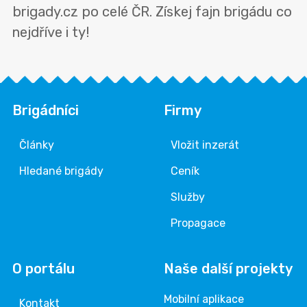
brigady.cz po celé ČR. Získej fajn brigádu co
nejdříve i ty!
Brigádníci
Firmy
Články
Vložit inzerát
Hledané brigády
Ceník
Služby
Propagace
O portálu
Naše další projekty
Mobilní aplikace
Kontakt