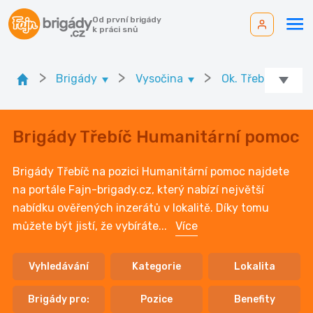
Od první brigády
k práci snů
>
>
>
>
Brigády
Vysočina
Ok. Třebíč
Brigády Třebíč Humanitární pomoc
Brigády Třebíč na pozici Humanitární pomoc najdete
na portále Fajn-brigady.cz, který nabízí největší
nabídku ověřených inzerátů v lokalitě. Díky tomu
můžete být jistí, že vybíráte
...
Více
Vyhledávání
Kategorie
Lokalita
Brigády pro:
Pozice
Benefity