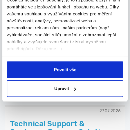
pomáháte ve zlepšování funkcí i obsahu na webu. Díky
vašemu souhlasu s využíváním cookies pro měření
návštěvnosti, analýzy, personalizaci webu a
27.07.2026
personalizaci reklam nám i našim partnerům (např.
vyhledávače, sociální sítě) umožníte zobrazovat lepší
SEŘIZOVAČ, PLASTAŘINA |
nabídky a zvyšujete svou šanci získat vysněnou
PÍSEK | NÁBOROVÝ PŘÍSPĚVEK
práci/brigádu. Děkujeme :-)
Hledáme nové kolegy na pozice SEŘIZOVAČ
VSTŘIKOL...
Celá ČR
Povolit vše
Grafton Recruitment s.r.o.
Upravit
27.07.2026
Technical Support &