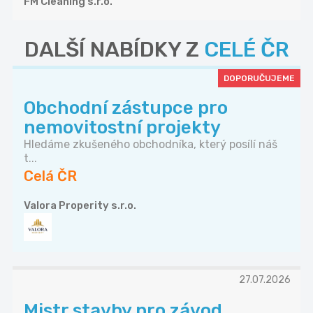
FM Cleaning s.r.o.
DALŠÍ NABÍDKY Z
CELÉ ČR
DOPORUČUJEME
Obchodní zástupce pro
nemovitostní projekty
Hledáme zkušeného obchodníka, který posílí náš
t...
Celá ČR
Valora Properity s.r.o.
27.07.2026
Mistr stavby pro závod