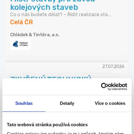
kolejových staveb
Co u nás budete dělat? - Řídit realizace sta...
Celá ČR
Chládek & Tintěra, a.s.
27.07.2026
ZKUŠENÝ TECHNICKÝ
NÁKUPČÍ | AŽ 70 000 KČ |
PÍSEK
Souhlas
Detaily
Více o cookies
Máte za sebou praxi v technickém nákupu a
domluv...
Celá ČR
Tato webová stránka používá cookies
Grafton Recruitment s.r.o.
Cookies nejsou jen sušenky, je to i způsob, kterým nám