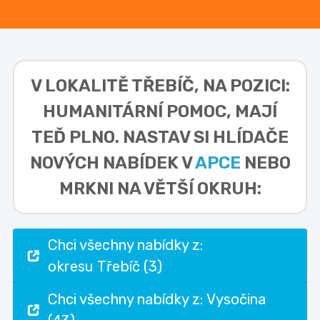
V LOKALITĚ
TŘEBÍČ, NA POZICI:
HUMANITÁRNÍ POMOC,
MAJÍ
TEĎ PLNO. NASTAV SI HLÍDAČE
NOVÝCH NABÍDEK V
APCE
NEBO
MRKNI NA VĚTŠÍ OKRUH:
Chci všechny nabídky z:
okresu Třebíč (3)
Chci všechny nabídky z: Vysočina