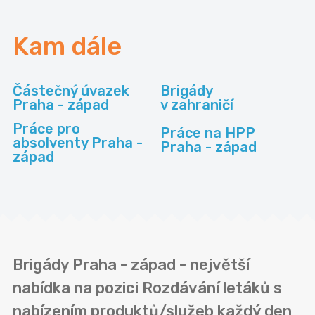
Kam dále
Částečný úvazek
Brigády
Praha - západ
v zahraničí
Práce pro
Práce na HPP
absolventy Praha -
Praha - západ
západ
Brigády Praha - západ - největší
nabídka na pozici Rozdávání letáků s
nabízením produktů/služeb každý den