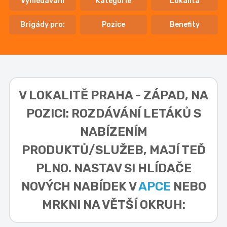
Vyhledávání
Kategorie
Lokalita
Brigády pro:
Pozice
Benefity
V LOKALITĚ
PRAHA - ZÁPAD, NA
POZICI: ROZDÁVÁNÍ LETÁKŮ S
NABÍZENÍM
PRODUKTŮ/SLUŽEB,
MAJÍ TEĎ
PLNO. NASTAV SI HLÍDAČE
NOVÝCH NABÍDEK V
APCE
NEBO
MRKNI NA VĚTŠÍ OKRUH: