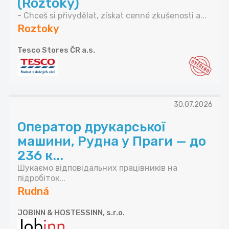
(Roztoky)
- Chceš si přivydělat, získat cenné zkušenosti a...
Roztoky
Tesco Stores ČR a.s.
30.07.2026
Оператор друкарської
машини, Рудна у Праги — до
236 к...
Шукаємо відповідальних працівників на
підробіток...
Rudná
JOBINN & HOSTESSINN, s.r.o.