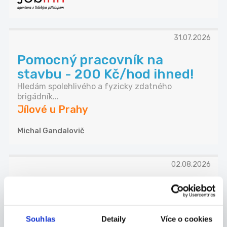
31.07.2026
Pomocný pracovník na
stavbu - 200 Kč/hod ihned!
Hledám spolehlivého a fyzicky zdatného
brigádník...
Jílové u Prahy
Michal Gandalovič
02.08.2026
Strážný v Tuchoměřicích u
Prahy za 200,-/hod
Přijmeme do týmu ostrahy nové kolegy/kolegyně
Souhlas
Detaily
Více o cookies
na...