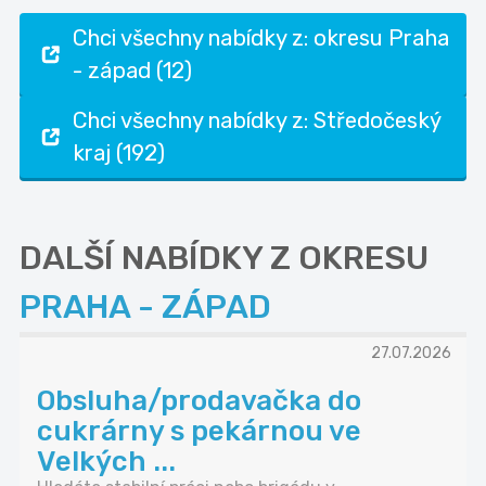
Chci všechny nabídky z: okresu Praha
- západ (12)
Chci všechny nabídky z: Středočeský
kraj (192)
DALŠÍ NABÍDKY Z OKRESU
PRAHA - ZÁPAD
27.07.2026
Obsluha/prodavačka do
cukrárny s pekárnou ve
Velkých ...