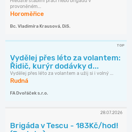
Hledáte stabilní práci nebo brigádu v
provoněném...
Horoměřice
Bc. Vladimíra Krausová, DiS.
TOP
Vydělej přes léto za volantem:
Řidič, kurýr dodávky d...
Vydělej přes léto za volantem a užij si i volný ...
Rudná
FA Dvořáček s.r.o.
28.07.2026
Brigáda v Tescu - 183Kč/hod!