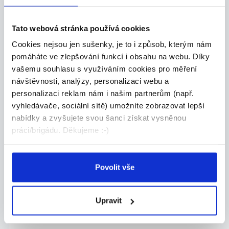
Horoměřice
Tato webová stránka používá cookies
Aerol guard, s.r.o.
Cookies nejsou jen sušenky, je to i způsob, kterým nám
pomáháte ve zlepšování funkcí i obsahu na webu. Díky
04.08.2026
vašemu souhlasu s využíváním cookies pro měření
návštěvnosti, analýzy, personalizaci webu a
ÚKLIDOVÝ PRACOVNÍK/CE,
personalizaci reklam nám i našim partnerům (např.
Roztoky u Prahy - lékárna -
vyhledávače, sociální sítě) umožníte zobrazovat lepší
Vh...
nabídky a zvyšujete svou šanci získat vysněnou
Náplň práce - Úklid pracovních prostor (vyt...
práci/brigádu. Děkujeme :-)
Roztoky
ATALIAN CZ s.r.o.
Povolit vše
Upravit
07.08.2026