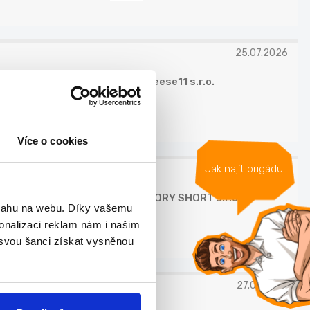
25.07.2026
aboutcheese11 s.r.o.
Více o cookies
Jak najít brigádu
26.07.2026
LONG STORY SHORT s.r.o.
bsahu na webu. Díky vašemu
onalizaci reklam nám i našim
 svou šanci získat vysněnou
27.07.2026