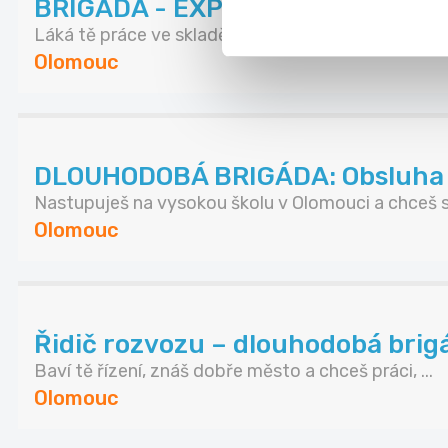
BRIGÁDA - EXPEDIČNÍ SKLAD GRI
Láká tě práce ve skladě? Zajímá tě koloběh exped.
Olomouc
DLOUHODOBÁ BRIGÁDA: Obsluha
Nastupuješ na vysokou školu v Olomouci a chceš s.
Olomouc
Řidič rozvozu – dlouhodobá brig
Baví tě řízení, znáš dobře město a chceš práci, ...
Olomouc