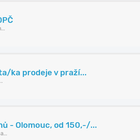
 DPČ
..
a/ka prodeje v praží...
..
 - Olomouc, od 150,-/...
...