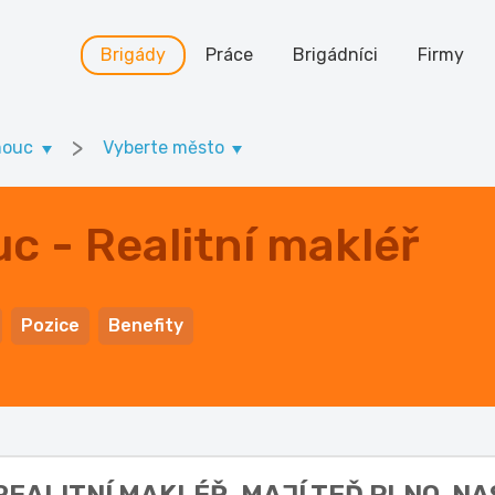
Brigády
Práce
Brigádníci
Firmy
>
mouc
Vyberte město
c - Realitní makléř
Pozice
Benefity