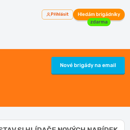
Hledám brigádníky
Přihlásit
zdarma
Nové brigády na email