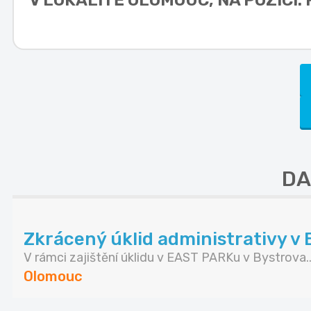
V LOKALITĚ
OLOMOUC, NA POZICI:
DA
Zkrácený úklid administrativy v
V rámci zajištění úklidu v EAST PARKu v Bystrova..
Olomouc