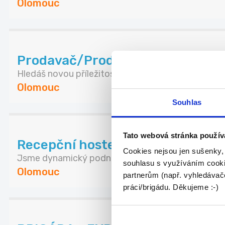
Olomouc
Prodavač/Prodavačka CHEESE
Hledáš novou příležitost, stabilitu zaměstnání a...
Olomouc
Souhlas
Tato webová stránka použív
Recepční hostelu na DPP
Cookies nejsou jen sušenky,
Jsme dynamický podnik, který neustále roste, a p..
souhlasu s využíváním cooki
Olomouc
partnerům (např. vyhledávače
práci/brigádu. Děkujeme :-)