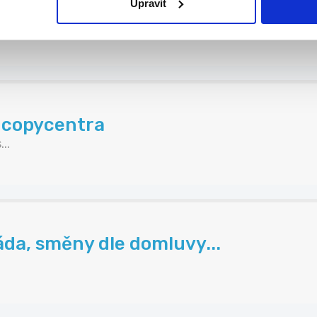
ZLY.CZ
Upravit
..
 copycentra
..
áda, směny dle domluvy...