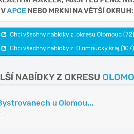
 REALITNÍ MAKLÉŘ,
MAJÍ TEĎ PLNO. N
V
APCE
NEBO MRKNI NA VĚTŠÍ OKRUH:
Chci všechny nabídky z: okresu Olomouc (72
Chci všechny nabídky z: Olomoucký kraj (107)
LŠÍ NABÍDKY Z OKRESU
OLOMO
 Bystrovanech u Olomou...
.