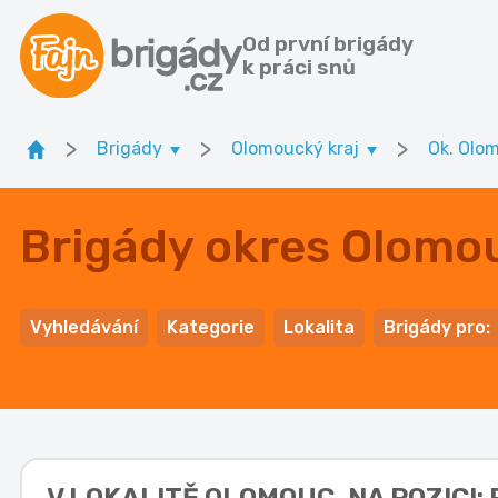
Od první brigády
k práci snů
>
>
>
Brigády
Olomoucký kraj
Ok. Olo
Brigády okres Olomou
Vyhledávání
Kategorie
Lokalita
Brigády pro: