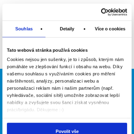
Upozornit na inzerát
Přidat do oblíbených
Souhlas
Detaily
Více o cookies
Zpět
Tato webová stránka používá cookies
Cookies nejsou jen sušenky, je to i způsob, kterým nám
pomáháte ve zlepšování funkcí i obsahu na webu. Díky
vašemu souhlasu s využíváním cookies pro měření
návštěvnosti, analýzy, personalizaci webu a
Brigádníci
Firmy
personalizaci reklam nám i našim partnerům (např.
Články
Vložit inzerát
vyhledávače, sociální sítě) umožníte zobrazovat lepší
Hledané brigády
Ceník
nabídky a zvyšujete svou šanci získat vysněnou
Propagace
práci/brigádu. Děkujeme :-)
O portálu
Naše další projekty
Povolit vše