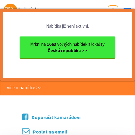
Od první brigády
k práci snů
Nabídka již není aktivní.
Domů
Zlínský kraj
okres Zlín
Zlín
Hledáme Číšníky/Servírky do...
Mrkni na
1663
volných nabídek z lokality
Česká republika >>
<< Zpět
Hledáme Číšníky/Servírky do Louis
Asian Restaurant
více o nabídce >>
Doporučit kamarádovi
Poslat na email