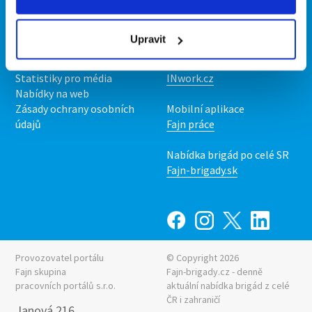
Kontakt
Mobilní aplikace
O nás
Fajn brigády
Upravit
Podmínky
Upravit předvolby cookies
Nabídka práce z celé ČR
Statistiky pro média
INwork.cz
Nabídky na web
Zásady ochrany osobních
Mobilní aplikace
údajů
Fajn práce
Nabídka brigád po celé SR
Fajn-brigady.sk
Provozovatel portálu
© Copyright 2026
Fajn skupina
Fajn-brigady.cz - denně
pracovních portálů s.r.o.
aktuální
nabídka brigád z celé
ČR i zahraničí
Janová 216